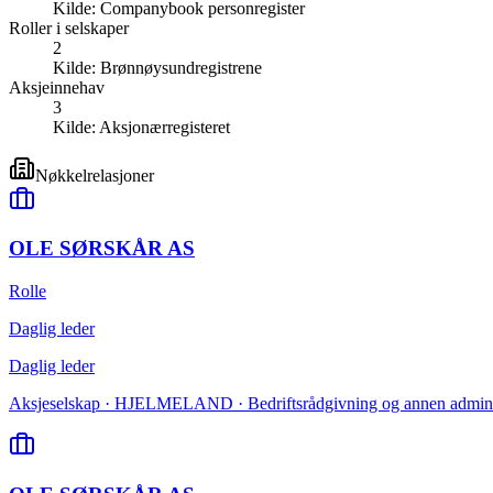
Kilde:
Companybook personregister
Roller i selskaper
2
Kilde:
Brønnøysundregistrene
Aksjeinnehav
3
Kilde:
Aksjonærregisteret
Nøkkelrelasjoner
OLE SØRSKÅR AS
Rolle
Daglig leder
Daglig leder
Aksjeselskap · HJELMELAND · Bedriftsrådgivning og annen administ