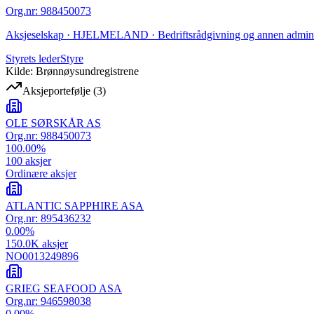
Org.nr
:
988450073
Aksjeselskap · HJELMELAND · Bedriftsrådgivning og annen adminis
Styrets leder
Styre
Kilde: Brønnøysundregistrene
Aksjeportefølje
(
3
)
OLE SØRSKÅR AS
Org.nr:
988450073
100.00
%
100
aksjer
Ordinære aksjer
ATLANTIC SAPPHIRE ASA
Org.nr:
895436232
0.00
%
150.0K
aksjer
NO0013249896
GRIEG SEAFOOD ASA
Org.nr:
946598038
0.00
%