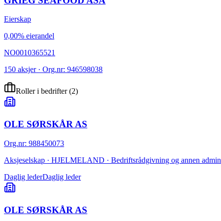
GRIEG SEAFOOD ASA
Eierskap
0,00% eierandel
NO0010365521
150 aksjer · Org.nr: 946598038
Roller i bedrifter
(
2
)
OLE SØRSKÅR AS
Org.nr
:
988450073
Aksjeselskap · HJELMELAND · Bedriftsrådgivning og annen adminis
Daglig leder
Daglig leder
OLE SØRSKÅR AS