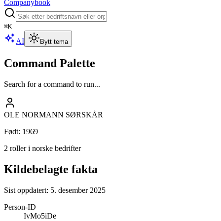
Companybook
⌘
K
AI
Bytt tema
Command Palette
Search for a command to run...
OLE NORMANN SØRSKÅR
Født
:
1969
2 roller i norske bedrifter
Kildebelagte fakta
Sist oppdatert:
5. desember 2025
Person-ID
IvMo5iDe