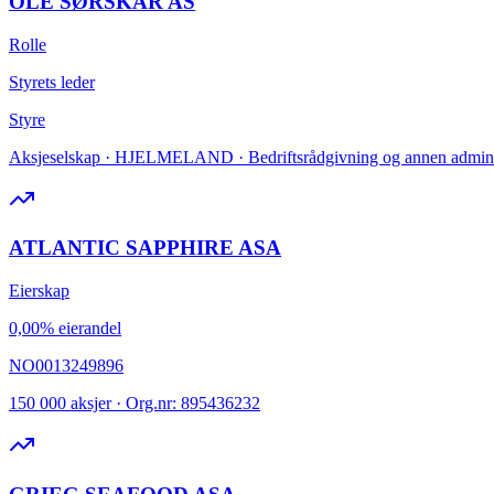
OLE SØRSKÅR AS
Rolle
Styrets leder
Styre
Aksjeselskap · HJELMELAND · Bedriftsrådgivning og annen administ
ATLANTIC SAPPHIRE ASA
Eierskap
0,00% eierandel
NO0013249896
150 000 aksjer · Org.nr: 895436232