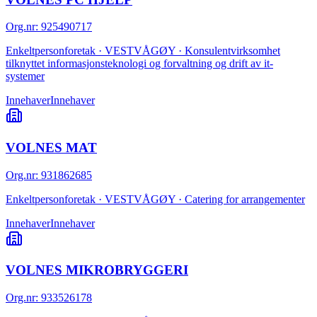
Org.nr
:
925490717
Enkeltpersonforetak · VESTVÅGØY · Konsulentvirksomhet
tilknyttet informasjonsteknologi og forvaltning og drift av it-
systemer
Innehaver
Innehaver
VOLNES MAT
Org.nr
:
931862685
Enkeltpersonforetak · VESTVÅGØY · Catering for arrangementer
Innehaver
Innehaver
VOLNES MIKROBRYGGERI
Org.nr
:
933526178