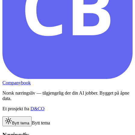
CB
Companybook
Norsk næringsliv — tilgjengelig der din AI jobber. Bygget på åpne
data.
Et prosjekt fra
D&CO
Bytt tema
Bytt tema
Næringsliv