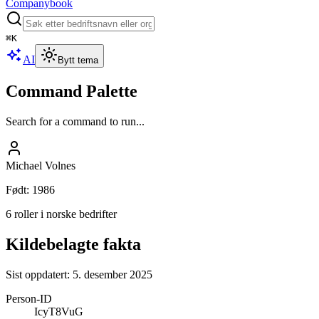
Companybook
⌘
K
AI
Bytt tema
Command Palette
Search for a command to run...
Michael Volnes
Født
:
1986
6 roller i norske bedrifter
Kildebelagte fakta
Sist oppdatert:
5. desember 2025
Person-ID
IcyT8VuG