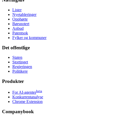
Lister
Nyetableringer
Opphørte
Børsnotert
Anbud
Patentsok
Fylker og kommuner
Det offentlige
Staten
Stortinget
Regjeringen
Politikere
Produkter
beta
For AI-agenter
Konkurrentanalyse
Chrome Extension
Companybook