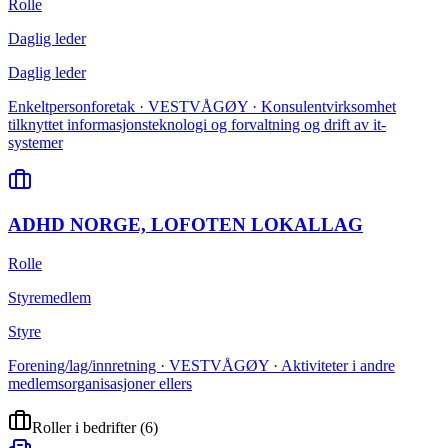
Rolle
Daglig leder
Daglig leder
Enkeltpersonforetak · VESTVÅGØY · Konsulentvirksomhet
tilknyttet informasjonsteknologi og forvaltning og drift av it-
systemer
ADHD NORGE, LOFOTEN LOKALLAG
Rolle
Styremedlem
Styre
Forening/lag/innretning · VESTVÅGØY · Aktiviteter i andre
medlemsorganisasjoner ellers
Roller i bedrifter
(
6
)