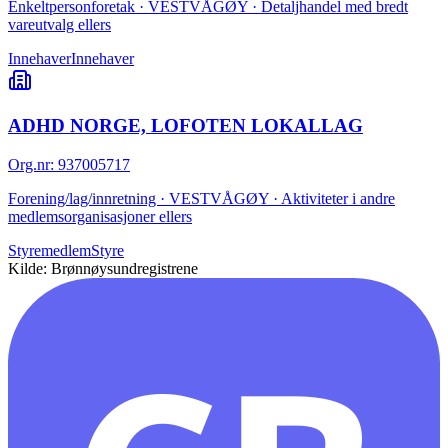
Enkeltpersonforetak · VESTVÅGØY · Detaljhandel med bredt
vareutvalg ellers
Innehaver
Innehaver
ADHD NORGE, LOFOTEN LOKALLAG
Org.nr
:
937005717
Forening/lag/innretning · VESTVÅGØY · Aktiviteter i andre
medlemsorganisasjoner ellers
Styremedlem
Styre
Kilde: Brønnøysundregistrene