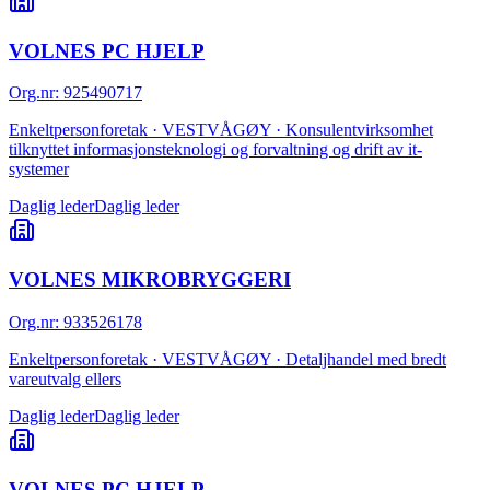
VOLNES PC HJELP
Org.nr
:
925490717
Enkeltpersonforetak · VESTVÅGØY · Konsulentvirksomhet
tilknyttet informasjonsteknologi og forvaltning og drift av it-
systemer
Daglig leder
Daglig leder
VOLNES MIKROBRYGGERI
Org.nr
:
933526178
Enkeltpersonforetak · VESTVÅGØY · Detaljhandel med bredt
vareutvalg ellers
Daglig leder
Daglig leder
VOLNES PC HJELP