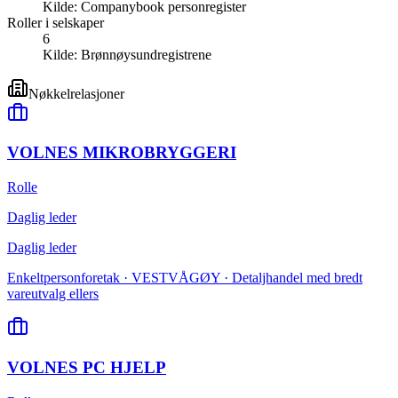
Kilde:
Companybook personregister
Roller i selskaper
6
Kilde:
Brønnøysundregistrene
Nøkkelrelasjoner
VOLNES MIKROBRYGGERI
Rolle
Daglig leder
Daglig leder
Enkeltpersonforetak · VESTVÅGØY · Detaljhandel med bredt
vareutvalg ellers
VOLNES PC HJELP