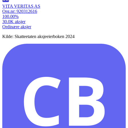
VITA VERITAS AS
Org.nr:
920312616
100.00
%
30.0K
aksjer
Ordinære aksjer
Kilde: Skatteetaten aksjeeierboken 2024
CB