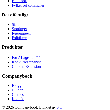
Patentsok
Fylker og kommuner
Det offentlige
Staten
Stortinget
Regjeringen
Politikere
Produkter
beta
For AI-agenter
Konkurrentanalyse
Chrome Extension
Companybook
Blogg
Guider
Om oss
Kontakt
©
2026
Companybook
|
Utviklet av
0-1