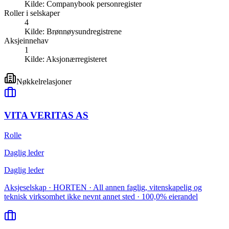
Kilde:
Companybook personregister
Roller i selskaper
4
Kilde:
Brønnøysundregistrene
Aksjeinnehav
1
Kilde:
Aksjonærregisteret
Nøkkelrelasjoner
VITA VERITAS AS
Rolle
Daglig leder
Daglig leder
Aksjeselskap · HORTEN · All annen faglig, vitenskapelig og
teknisk virksomhet ikke nevnt annet sted · 100,0% eierandel