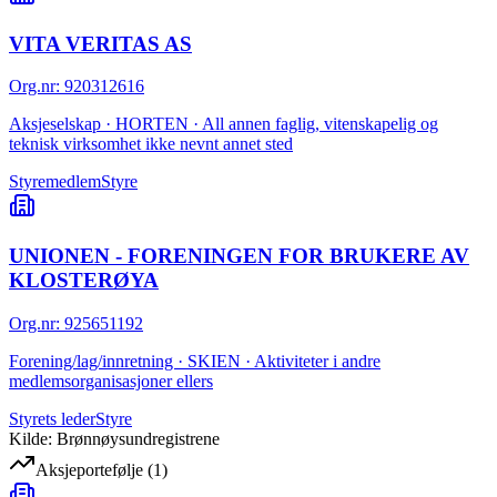
VITA VERITAS AS
Org.nr
:
920312616
Aksjeselskap · HORTEN · All annen faglig, vitenskapelig og
teknisk virksomhet ikke nevnt annet sted
Styremedlem
Styre
UNIONEN - FORENINGEN FOR BRUKERE AV
KLOSTERØYA
Org.nr
:
925651192
Forening/lag/innretning · SKIEN · Aktiviteter i andre
medlemsorganisasjoner ellers
Styrets leder
Styre
Kilde: Brønnøysundregistrene
Aksjeportefølje
(
1
)