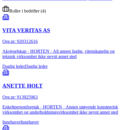
Roller i bedrifter
(
4
)
VITA VERITAS AS
Org.nr
:
920312616
Aksjeselskap · HORTEN · All annen faglig, vitenskapelig og
teknisk virksomhet ikke nevnt annet sted
Daglig leder
Daglig leder
ANETTE HOLT
Org.nr
:
913925963
Enkeltpersonforetak · HORTEN · Annen utøvende kunstnerisk
virksomhet og underholdningsvirksomhet ikke nevnt annet sted
Innehaver
Innehaver