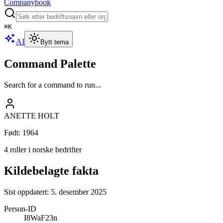
Companybook
⌘
K
AI
Bytt tema
Command Palette
Search for a command to run...
ANETTE HOLT
Født
:
1964
4 roller i norske bedrifter
Kildebelagte fakta
Sist oppdatert:
5. desember 2025
Person-ID
I8WaF23n