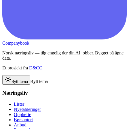
Companybook
Norsk næringsliv — tilgjengelig der din AI jobber. Bygget på åpne
data.
Et prosjekt fra
D&CO
Bytt tema
Bytt tema
Næringsliv
Lister
Nyetableringer
Opphørte
Børsnotert
Anbud