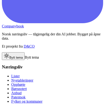
Companybook
Norsk næringsliv — tilgjengelig der din AI jobber. Bygget på åpne
data.
Et prosjekt fra
D&CO
Bytt tema
Bytt tema
Næringsliv
Lister
Nyetableringer
Opphørte
Børsnotert
Anbud
Patentsok
Fylker og kommuner