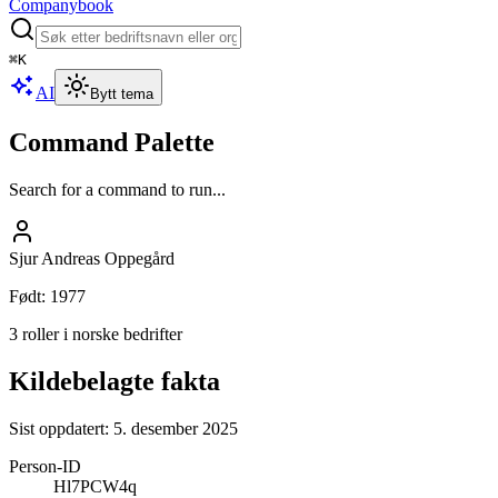
Companybook
⌘
K
AI
Bytt tema
Command Palette
Search for a command to run...
Sjur Andreas Oppegård
Født
:
1977
3 roller i norske bedrifter
Kildebelagte fakta
Sist oppdatert:
5. desember 2025
Person-ID
Hl7PCW4q