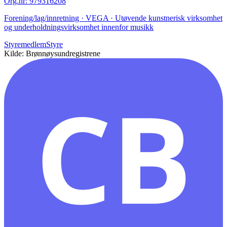
Org.nr
:
979316208
Forening/lag/innretning · VEGA · Utøvende kunstnerisk virksomhet
og underholdningsvirksomhet innenfor musikk
Styremedlem
Styre
Kilde: Brønnøysundregistrene
CB