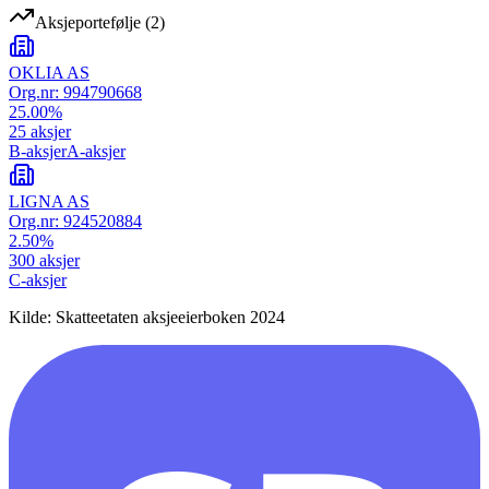
Aksjeportefølje
(
2
)
OKLIA AS
Org.nr:
994790668
25.00
%
25
aksjer
B-aksjer
A-aksjer
LIGNA AS
Org.nr:
924520884
2.50
%
300
aksjer
C-aksjer
Kilde: Skatteetaten aksjeeierboken 2024