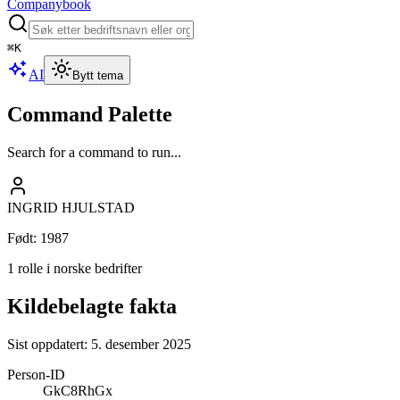
Companybook
⌘
K
AI
Bytt tema
Command Palette
Search for a command to run...
INGRID HJULSTAD
Født
:
1987
1 rolle i norske bedrifter
Kildebelagte fakta
Sist oppdatert:
5. desember 2025
Person-ID
GkC8RhGx