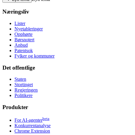
Næringsliv
Lister
Nyetableringer
Opphørte
Børsnotert
Anbud
Patentsok
Fylker og kommuner
Det offentlige
Staten
Stortinget
Regjeringen
Politikere
Produkter
beta
For AI-agenter
Konkurrentanalyse
Chrome Extension