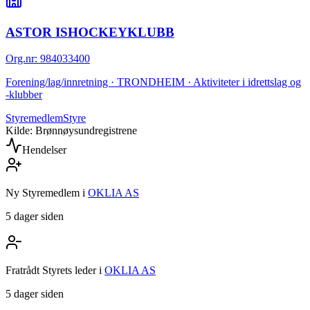
ASTOR ISHOCKEYKLUBB
Org.nr
:
984033400
Forening/lag/innretning · TRONDHEIM · Aktiviteter i idrettslag og
-klubber
Styremedlem
Styre
Kilde: Brønnøysundregistrene
Hendelser
Ny Styremedlem
i
OKLIA AS
5 dager siden
Fratrådt Styrets leder
i
OKLIA AS
5 dager siden