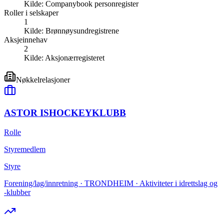
Kilde:
Companybook personregister
Roller i selskaper
1
Kilde:
Brønnøysundregistrene
Aksjeinnehav
2
Kilde:
Aksjonærregisteret
Nøkkelrelasjoner
ASTOR ISHOCKEYKLUBB
Rolle
Styremedlem
Styre
Forening/lag/innretning · TRONDHEIM · Aktiviteter i idrettslag og
-klubber