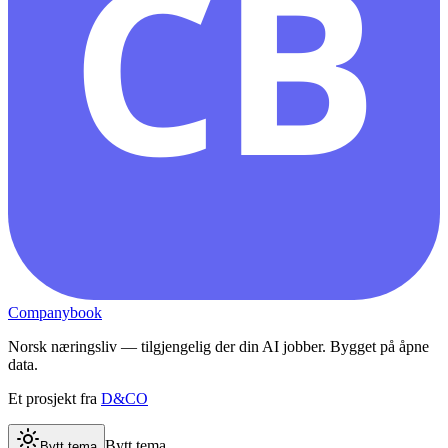
CB
Companybook
Norsk næringsliv — tilgjengelig der din AI jobber. Bygget på åpne
data.
Et prosjekt fra
D&CO
Bytt tema
Bytt tema