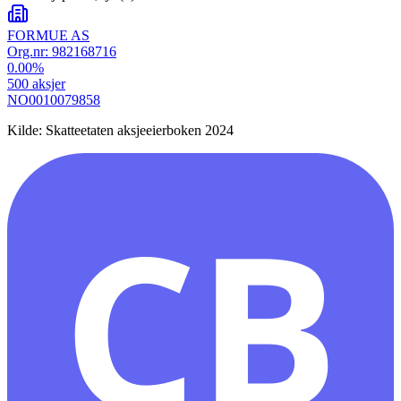
FORMUE AS
Org.nr:
982168716
0.00
%
500
aksjer
NO0010079858
Kilde: Skatteetaten aksjeeierboken 2024
CB