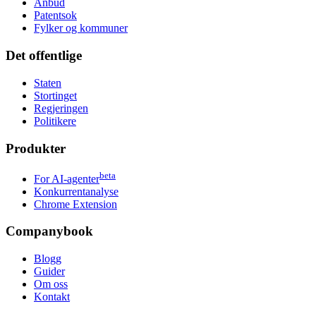
Anbud
Patentsok
Fylker og kommuner
Det offentlige
Staten
Stortinget
Regjeringen
Politikere
Produkter
beta
For AI-agenter
Konkurrentanalyse
Chrome Extension
Companybook
Blogg
Guider
Om oss
Kontakt