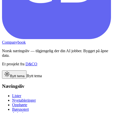
Companybook
Norsk næringsliv — tilgjengelig der din AI jobber. Bygget på åpne
data.
Et prosjekt fra
D&CO
Bytt tema
Bytt tema
Næringsliv
Lister
Nyetableringer
Opphørte
Børsnotert