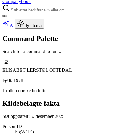
Companybook
⌘
K
AI
Bytt tema
Command Palette
Search for a command to run...
ELISABET LERSTØL OFTEDAL
Født
:
1978
1 rolle i norske bedrifter
Kildebelagte fakta
Sist oppdatert:
5. desember 2025
Person-ID
ElgW1P1q