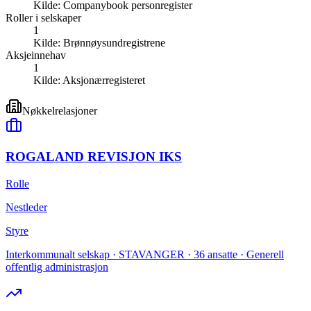
Kilde:
Companybook personregister
Roller i selskaper
1
Kilde:
Brønnøysundregistrene
Aksjeinnehav
1
Kilde:
Aksjonærregisteret
Nøkkelrelasjoner
ROGALAND REVISJON IKS
Rolle
Nestleder
Styre
Interkommunalt selskap · STAVANGER · 36 ansatte · Generell
offentlig administrasjon