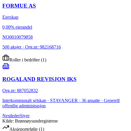
FORMUE AS
Eierskap
0,00% eierandel
NO0010079858
500 aksjer · Org.nr: 982168716
Roller i bedrifter
(
1
)
ROGALAND REVISJON IKS
Org.nr
:
887052832
Interkommunalt selskap · STAVANGER · 36 ansatte · Generell
offentlig administrasjon
Nestleder
Styre
Kilde: Brønnøysundregistrene
Aksjeportefølje
(
1
)