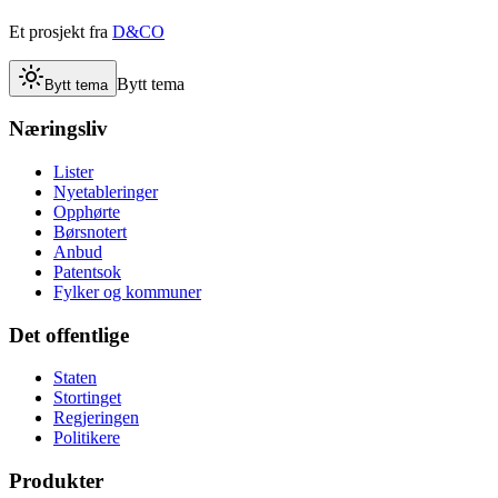
Et prosjekt fra
D&CO
Bytt tema
Bytt tema
Næringsliv
Lister
Nyetableringer
Opphørte
Børsnotert
Anbud
Patentsok
Fylker og kommuner
Det offentlige
Staten
Stortinget
Regjeringen
Politikere
Produkter