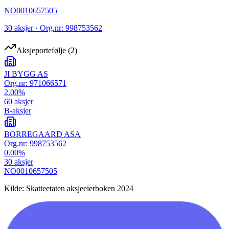
NO0010657505
30 aksjer · Org.nr: 998753562
Aksjeportefølje
(
2
)
JI BYGG AS
Org.nr:
971066571
2.00
%
60
aksjer
B-aksjer
BORREGAARD ASA
Org.nr:
998753562
0.00
%
30
aksjer
NO0010657505
Kilde: Skatteetaten aksjeeierboken 2024