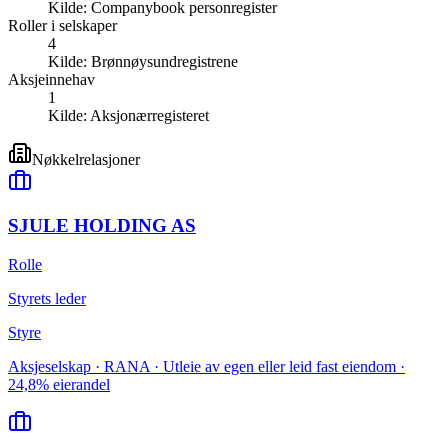
Kilde:
Companybook personregister
Roller i selskaper
4
Kilde:
Brønnøysundregistrene
Aksjeinnehav
1
Kilde:
Aksjonærregisteret
Nøkkelrelasjoner
SJULE HOLDING AS
Rolle
Styrets leder
Styre
Aksjeselskap · RANA · Utleie av egen eller leid fast eiendom ·
24,8% eierandel