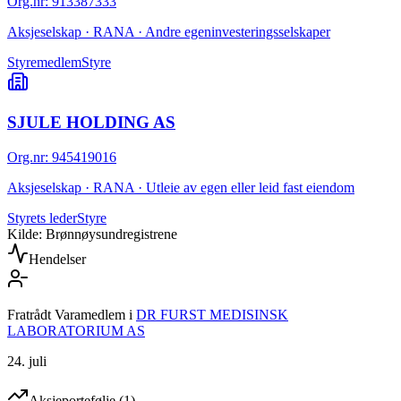
Org.nr
:
913387333
Aksjeselskap · RANA · Andre egeninvesteringsselskaper
Styremedlem
Styre
SJULE HOLDING AS
Org.nr
:
945419016
Aksjeselskap · RANA · Utleie av egen eller leid fast eiendom
Styrets leder
Styre
Kilde: Brønnøysundregistrene
Hendelser
Fratrådt Varamedlem
i
DR FURST MEDISINSK
LABORATORIUM AS
24. juli
Aksjeportefølje
(
1
)