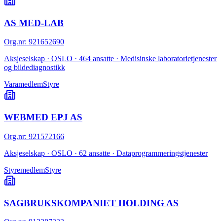
AS MED-LAB
Org.nr
:
921652690
Aksjeselskap · OSLO · 464 ansatte · Medisinske laboratorietjenester
og bildediagnostikk
Varamedlem
Styre
WEBMED EPJ AS
Org.nr
:
921572166
Aksjeselskap · OSLO · 62 ansatte · Dataprogrammeringstjenester
Styremedlem
Styre
SAGBRUKSKOMPANIET HOLDING AS