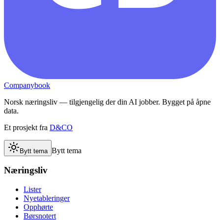
Companybook
Norsk næringsliv — tilgjengelig der din AI jobber. Bygget på åpne
data.
Et prosjekt fra
D&CO
Bytt tema
Bytt tema
Næringsliv
Lister
Nyetableringer
Opphørte
Børsnotert