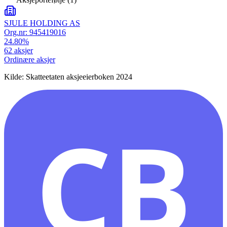
SJULE HOLDING AS
Org.nr:
945419016
24.80
%
62
aksjer
Ordinære aksjer
Kilde: Skatteetaten aksjeeierboken 2024
CB