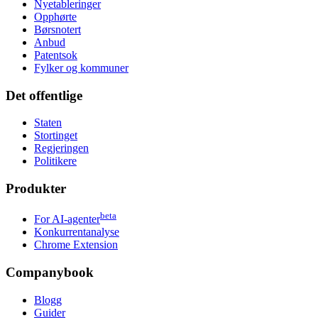
Nyetableringer
Opphørte
Børsnotert
Anbud
Patentsok
Fylker og kommuner
Det offentlige
Staten
Stortinget
Regjeringen
Politikere
Produkter
beta
For AI-agenter
Konkurrentanalyse
Chrome Extension
Companybook
Blogg
Guider