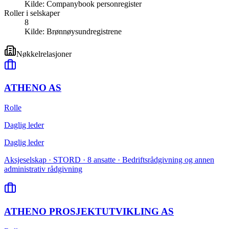
Kilde:
Companybook personregister
Roller i selskaper
8
Kilde:
Brønnøysundregistrene
Nøkkelrelasjoner
ATHENO AS
Rolle
Daglig leder
Daglig leder
Aksjeselskap · STORD · 8 ansatte · Bedriftsrådgivning og annen
administrativ rådgivning
ATHENO PROSJEKTUTVIKLING AS