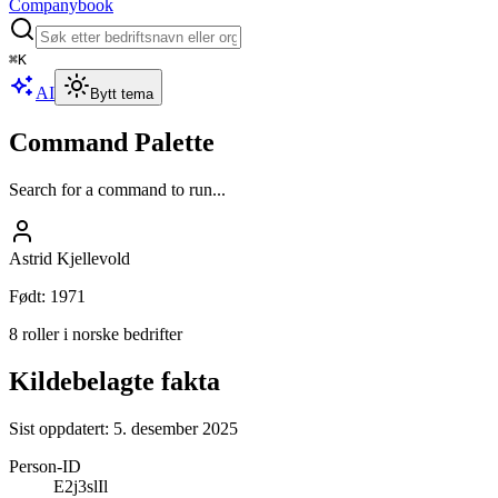
Companybook
⌘
K
AI
Bytt tema
Command Palette
Search for a command to run...
Astrid Kjellevold
Født
:
1971
8 roller i norske bedrifter
Kildebelagte fakta
Sist oppdatert:
5. desember 2025
Person-ID
E2j3slIl