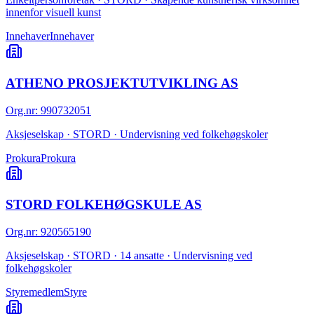
innenfor visuell kunst
Innehaver
Innehaver
ATHENO PROSJEKTUTVIKLING AS
Org.nr
:
990732051
Aksjeselskap · STORD · Undervisning ved folkehøgskoler
Prokura
Prokura
STORD FOLKEHØGSKULE AS
Org.nr
:
920565190
Aksjeselskap · STORD · 14 ansatte · Undervisning ved
folkehøgskoler
Styremedlem
Styre