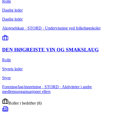
Rolle
Daglig leder
Daglig leder
Aksjeselskap · STORD · Undervisning ved folkehøgskoler
DEN HØGREISTE VIN OG SMAKSLAUG
Rolle
Styrets leder
Styre
Forening/lag/innretning · STORD · Aktiviteter i andre
medlemsorganisasjoner ellers
Roller i bedrifter
(
8
)