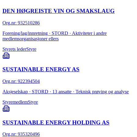
DEN HØGREISTE VIN OG SMAKSLAUG
Org.nr
:
932510286
Forening/lag/innretning · STORD · Aktiviteter i andre
medlemsorganisasjoner ellers
Styrets leder
Styre
SUSTAINABLE ENERGY AS
Org.nr
:
922394504
Aksjeselskap · STORD · 13 ansatte · Teknisk prøving og analyse
Styremedlem
Styre
SUSTAINABLE ENERGY HOLDING AS
Org.nr
:
935320496