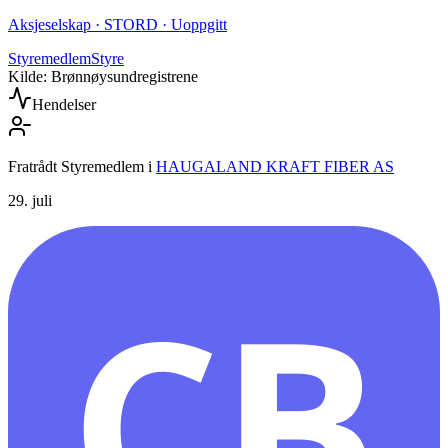
Aksjeselskap · STORD · Uoppgitt
Styremedlem
Styre
Kilde: Brønnøysundregistrene
Hendelser
Fratrådt Styremedlem
i
HAUGALAND KRAFT FIBER AS
29. juli
CB