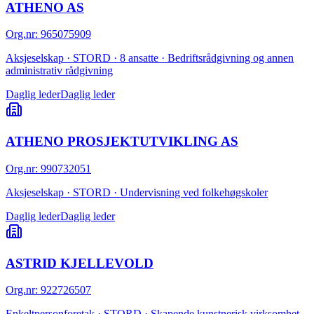
ATHENO AS
Org.nr
:
965075909
Aksjeselskap · STORD · 8 ansatte · Bedriftsrådgivning og annen
administrativ rådgivning
Daglig leder
Daglig leder
ATHENO PROSJEKTUTVIKLING AS
Org.nr
:
990732051
Aksjeselskap · STORD · Undervisning ved folkehøgskoler
Daglig leder
Daglig leder
ASTRID KJELLEVOLD
Org.nr
:
922726507
Enkeltpersonforetak · STORD · Skapende kunstnerisk virksomhet