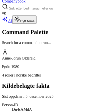
Companybook
⌘
K
AI
Bytt tema
Command Palette
Search for a command to run...
Anne-Jorun Oldereid
Født
:
1980
4 roller i norske bedrifter
Kildebelagte fakta
Sist oppdatert:
5. desember 2025
Person-ID
Du4sAMdA