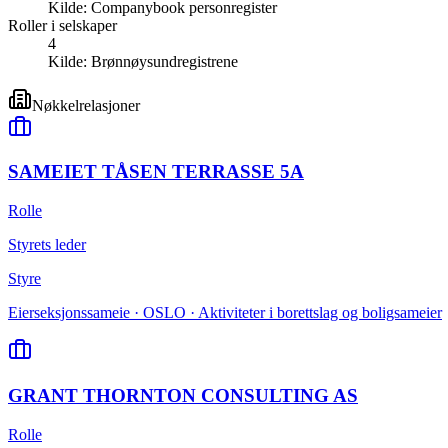
Kilde:
Companybook personregister
Roller i selskaper
4
Kilde:
Brønnøysundregistrene
Nøkkelrelasjoner
SAMEIET TÅSEN TERRASSE 5A
Rolle
Styrets leder
Styre
Eierseksjonssameie · OSLO · Aktiviteter i borettslag og boligsameier
GRANT THORNTON CONSULTING AS
Rolle