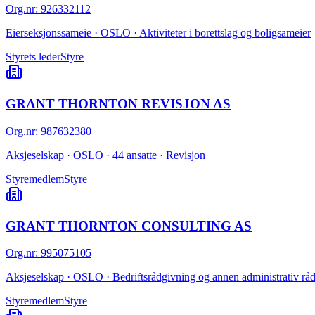
Org.nr
:
926332112
Eierseksjonssameie · OSLO · Aktiviteter i borettslag og boligsameier
Styrets leder
Styre
GRANT THORNTON REVISJON AS
Org.nr
:
987632380
Aksjeselskap · OSLO · 44 ansatte · Revisjon
Styremedlem
Styre
GRANT THORNTON CONSULTING AS
Org.nr
:
995075105
Aksjeselskap · OSLO · Bedriftsrådgivning og annen administrativ rå
Styremedlem
Styre