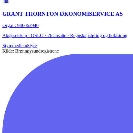
GRANT THORNTON ØKONOMISERVICE AS
Org.nr
:
946063940
Aksjeselskap · OSLO · 26 ansatte · Regnskapsføring og bokføring
Styremedlem
Styre
Kilde: Brønnøysundregistrene