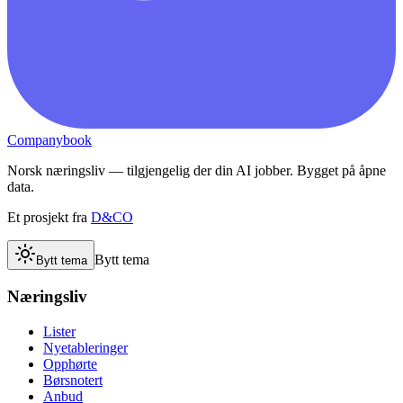
Companybook
Norsk næringsliv — tilgjengelig der din AI jobber. Bygget på åpne
data.
Et prosjekt fra
D&CO
Bytt tema
Bytt tema
Næringsliv
Lister
Nyetableringer
Opphørte
Børsnotert
Anbud