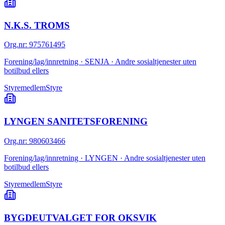
N.K.S. TROMS
Org.nr
:
975761495
Forening/lag/innretning · SENJA · Andre sosialtjenester uten
botilbud ellers
Styremedlem
Styre
LYNGEN SANITETSFORENING
Org.nr
:
980603466
Forening/lag/innretning · LYNGEN · Andre sosialtjenester uten
botilbud ellers
Styremedlem
Styre
BYGDEUTVALGET FOR OKSVIK