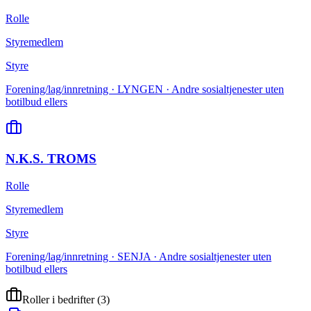
Rolle
Styremedlem
Styre
Forening/lag/innretning · LYNGEN · Andre sosialtjenester uten
botilbud ellers
N.K.S. TROMS
Rolle
Styremedlem
Styre
Forening/lag/innretning · SENJA · Andre sosialtjenester uten
botilbud ellers
Roller i bedrifter
(
3
)