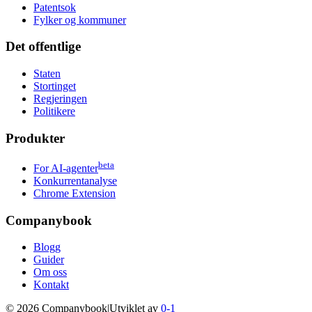
Patentsok
Fylker og kommuner
Det offentlige
Staten
Stortinget
Regjeringen
Politikere
Produkter
beta
For AI-agenter
Konkurrentanalyse
Chrome Extension
Companybook
Blogg
Guider
Om oss
Kontakt
©
2026
Companybook
|
Utviklet av
0-1