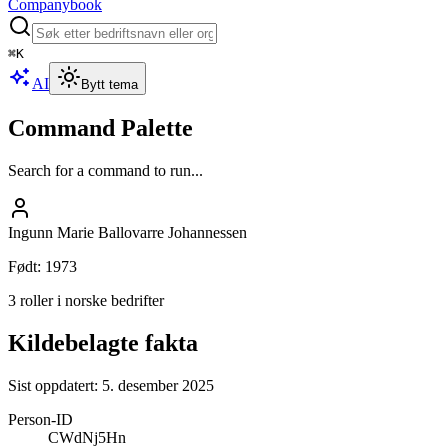
Companybook
⌘
K
AI
Bytt tema
Command Palette
Search for a command to run...
Ingunn Marie Ballovarre Johannessen
Født
:
1973
3 roller i norske bedrifter
Kildebelagte fakta
Sist oppdatert:
5. desember 2025
Person-ID
CWdNj5Hn