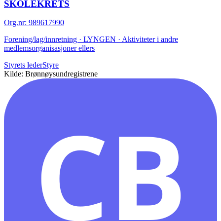
SKOLEKRETS
Org.nr
:
989617990
Forening/lag/innretning · LYNGEN · Aktiviteter i andre
medlemsorganisasjoner ellers
Styrets leder
Styre
Kilde: Brønnøysundregistrene
CB