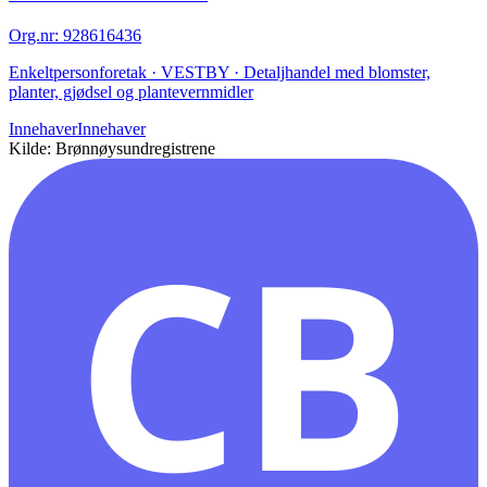
Org.nr
:
928616436
Enkeltpersonforetak · VESTBY · Detaljhandel med blomster,
planter, gjødsel og plantevernmidler
Innehaver
Innehaver
Kilde: Brønnøysundregistrene
CB