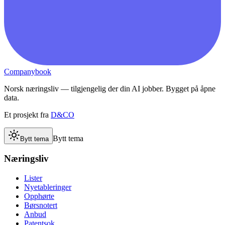
Companybook
Norsk næringsliv — tilgjengelig der din AI jobber. Bygget på åpne
data.
Et prosjekt fra
D&CO
Bytt tema
Bytt tema
Næringsliv
Lister
Nyetableringer
Opphørte
Børsnotert
Anbud
Patentsok