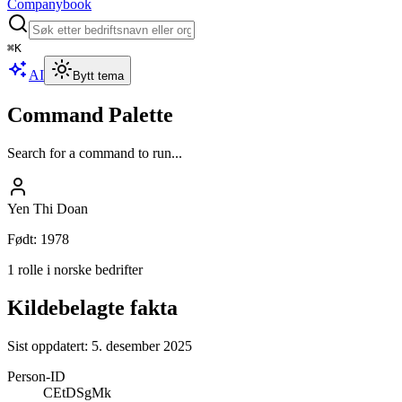
Companybook
⌘
K
AI
Bytt tema
Command Palette
Search for a command to run...
Yen Thi Doan
Født
:
1978
1 rolle i norske bedrifter
Kildebelagte fakta
Sist oppdatert:
5. desember 2025
Person-ID
CEtDSgMk