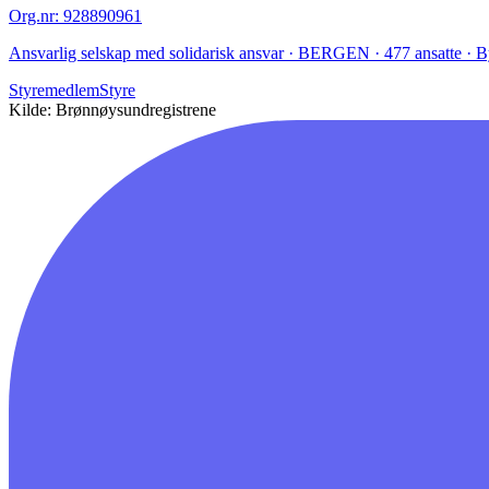
Org.nr
:
928890961
Ansvarlig selskap med solidarisk ansvar · BERGEN · 477 ansatte · B
Styremedlem
Styre
Kilde: Brønnøysundregistrene