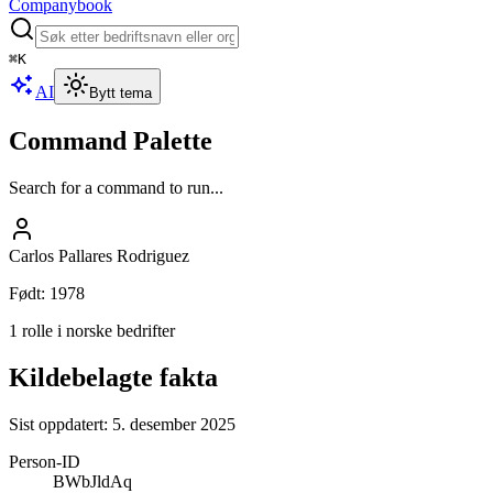
Companybook
⌘
K
AI
Bytt tema
Command Palette
Search for a command to run...
Carlos Pallares Rodriguez
Født
:
1978
1 rolle i norske bedrifter
Kildebelagte fakta
Sist oppdatert:
5. desember 2025
Person-ID
BWbJldAq