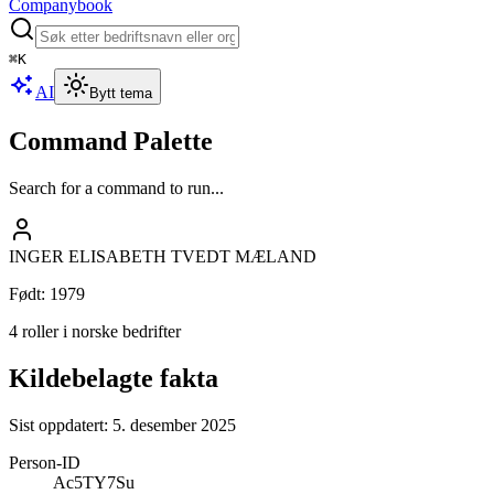
Companybook
⌘
K
AI
Bytt tema
Command Palette
Search for a command to run...
INGER ELISABETH TVEDT MÆLAND
Født
:
1979
4 roller i norske bedrifter
Kildebelagte fakta
Sist oppdatert:
5. desember 2025
Person-ID
Ac5TY7Su