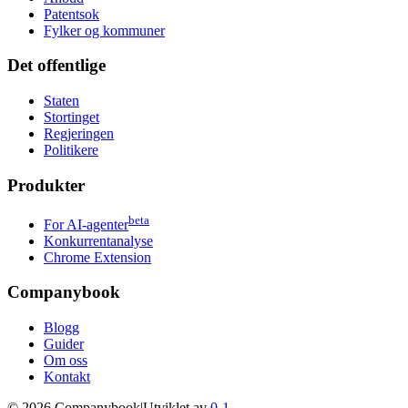
Patentsok
Fylker og kommuner
Det offentlige
Staten
Stortinget
Regjeringen
Politikere
Produkter
beta
For AI-agenter
Konkurrentanalyse
Chrome Extension
Companybook
Blogg
Guider
Om oss
Kontakt
©
2026
Companybook
|
Utviklet av
0-1