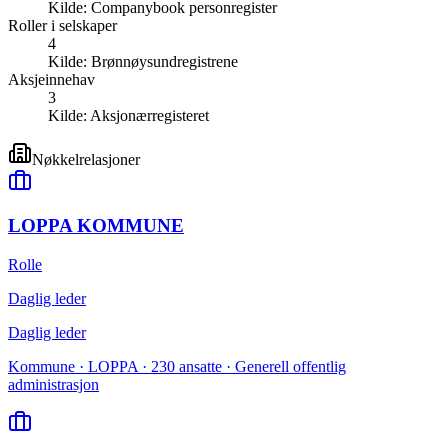
Kilde:
Companybook personregister
Roller i selskaper
4
Kilde:
Brønnøysundregistrene
Aksjeinnehav
3
Kilde:
Aksjonærregisteret
Nøkkelrelasjoner
LOPPA KOMMUNE
Rolle
Daglig leder
Daglig leder
Kommune · LOPPA · 230 ansatte · Generell offentlig
administrasjon