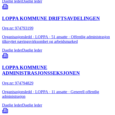
Daglig leder
Daglig leder
LOPPA KOMMUNE DRIFTSAVDELINGEN
Org.nr
:
974793199
Organisasjonsledd · LOPPA · 51 ansatte · Offentlig administrasjon
tilknyttet næringsvirksomhet og arbeidsmarked
Daglig leder
Daglig leder
LOPPA KOMMUNE
ADMINISTRASJONSSEKSJONEN
Org.nr
:
974794829
Organisasjonsledd · LOPPA · 11 ansatte · Generell offentlig
administrasjon
Daglig leder
Daglig leder