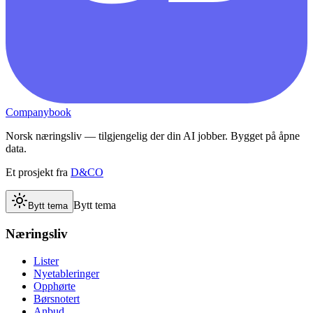
Companybook
Norsk næringsliv — tilgjengelig der din AI jobber. Bygget på åpne
data.
Et prosjekt fra
D&CO
Bytt tema
Bytt tema
Næringsliv
Lister
Nyetableringer
Opphørte
Børsnotert
Anbud