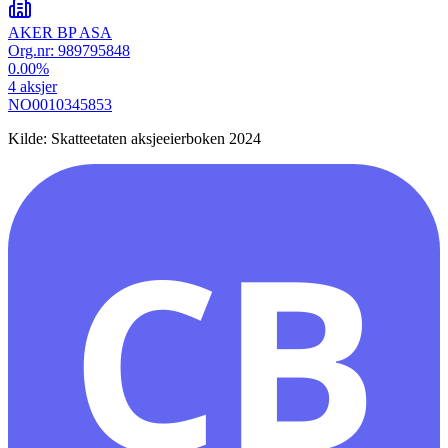
AKER BP ASA
Org.nr:
989795848
0.00
%
4
aksjer
NO0010345853
Kilde: Skatteetaten aksjeeierboken 2024
CB