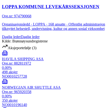
LOPPA KOMMUNE LEVEKÅRSSEKSJONEN
Org.nr
:
974790068
Organisasjonsledd · LOPPA · 168 ansatte · Offentlig administrasjon
tilknyttet helsestell, undervisning, kultur og annen sosial virksomhet
Daglig leder
Daglig leder
Kilde: Brønnøysundregistrene
Aksjeportefølje
(
3
)
HAVILA SHIPPING ASA
Org.nr:
882811972
0.00
%
498
aksjer
NO0010257728
NORWEGIAN AIR SHUTTLE ASA
Org.nr:
965920358
0.00
%
350
aksjer
NO0010196140