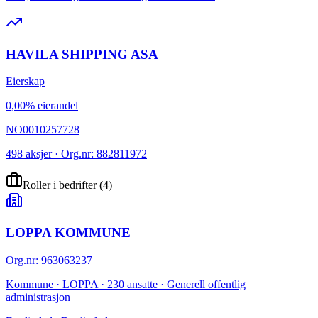
HAVILA SHIPPING ASA
Eierskap
0,00% eierandel
NO0010257728
498 aksjer · Org.nr: 882811972
Roller i bedrifter
(
4
)
LOPPA KOMMUNE
Org.nr
:
963063237
Kommune · LOPPA · 230 ansatte · Generell offentlig
administrasjon