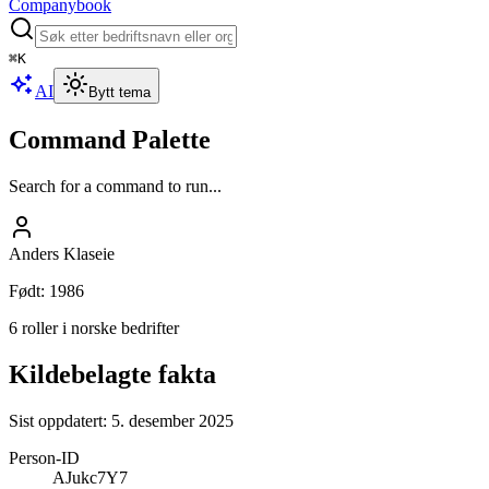
Companybook
⌘
K
AI
Bytt tema
Command Palette
Search for a command to run...
Anders Klaseie
Født
:
1986
6 roller i norske bedrifter
Kildebelagte fakta
Sist oppdatert:
5. desember 2025
Person-ID
AJukc7Y7