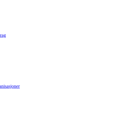
rag
anisasjoner