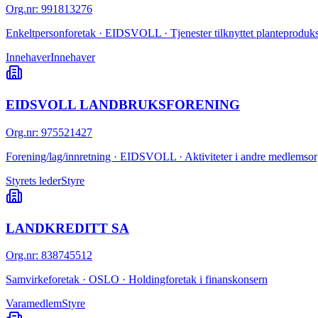
Org.nr
:
991813276
Enkeltpersonforetak · EIDSVOLL · Tjenester tilknyttet planteproduk
Innehaver
Innehaver
EIDSVOLL LANDBRUKSFORENING
Org.nr
:
975521427
Forening/lag/innretning · EIDSVOLL · Aktiviteter i andre medlemsorg
Styrets leder
Styre
LANDKREDITT SA
Org.nr
:
838745512
Samvirkeforetak · OSLO · Holdingforetak i finanskonsern
Varamedlem
Styre