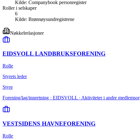
Kilde:
Companybook personregister
Roller i selskaper
6
Kilde:
Brønnøysundregistrene
Nøkkelrelasjoner
EIDSVOLL LANDBRUKSFORENING
Rolle
Styrets leder
Styre
Forening/lag/innretning · EIDSVOLL · Aktiviteter i andre medlemsorg
VESTSIDENS HAVNEFORENING
Rolle