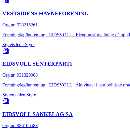
VESTSIDENS HAVNEFORENING
Org.nr
:
928215261
Forening/lag/innretning · EIDSVOLL · Eiendomsforvaltning på oppd
Styrets leder
Styre
EIDSVOLL SENTERPARTI
Org.nr
:
931320068
Forening/lag/innretning · EIDSVOLL · Aktiviteter i partipolitiske org
Styremedlem
Styre
EIDSVOLL SANKELAG SA
Org.nr
:
986106588