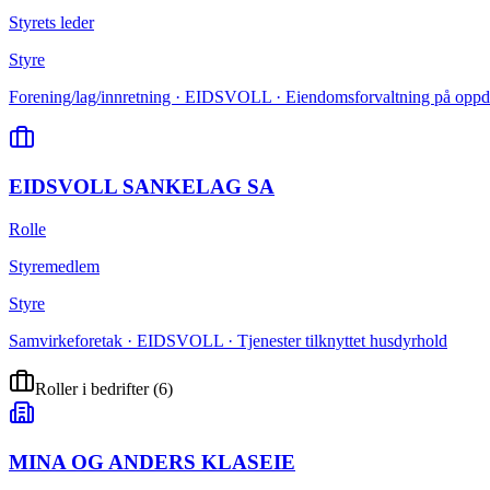
Styrets leder
Styre
Forening/lag/innretning · EIDSVOLL · Eiendomsforvaltning på oppd
EIDSVOLL SANKELAG SA
Rolle
Styremedlem
Styre
Samvirkeforetak · EIDSVOLL · Tjenester tilknyttet husdyrhold
Roller i bedrifter
(
6
)
MINA OG ANDERS KLASEIE