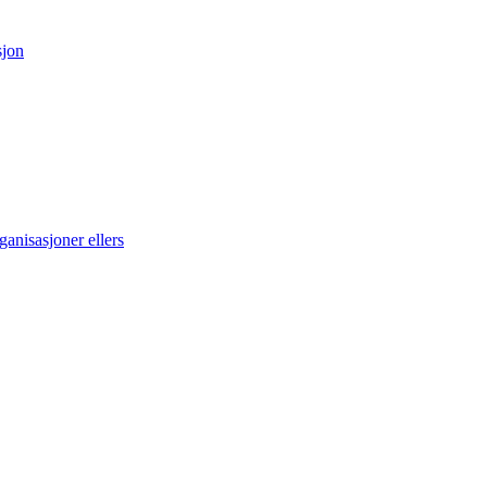
sjon
anisasjoner ellers