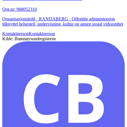
Org.nr
:
988052310
Organisasjonsledd · RANDABERG · Offentlig administrasjon
tilknyttet helsestell, undervisning, kultur og annen sosial virksomhet
Kontaktperson
Kontaktperson
Kilde: Brønnøysundregistrene
CB