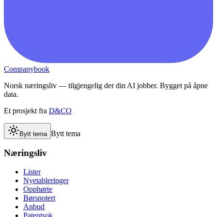
Companybook
Norsk næringsliv — tilgjengelig der din AI jobber. Bygget på åpne
data.
Et prosjekt fra
D&CO
Bytt tema
Bytt tema
Næringsliv
Lister
Nyetableringer
Opphørte
Børsnotert
Anbud
Patentsok