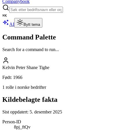
Companybook
⌘
K
AI
Bytt tema
Command Palette
Search for a command to run...
Kelvin Peter Shane Tighe
Født
:
1966
1 rolle i norske bedrifter
Kildebelagte fakta
Sist oppdatert:
5. desember 2025
Person-ID
8pj_ftQv