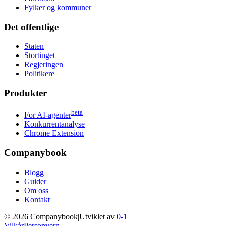
Fylker og kommuner
Det offentlige
Staten
Stortinget
Regjeringen
Politikere
Produkter
beta
For AI-agenter
Konkurrentanalyse
Chrome Extension
Companybook
Blogg
Guider
Om oss
Kontakt
©
2026
Companybook
|
Utviklet av
0-1
Vilkår
Personvern