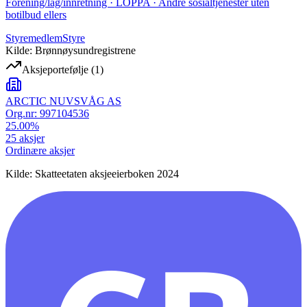
Forening/lag/innretning · LOPPA · Andre sosialtjenester uten
botilbud ellers
Styremedlem
Styre
Kilde: Brønnøysundregistrene
Aksjeportefølje
(
1
)
ARCTIC NUVSVÅG AS
Org.nr:
997104536
25.00
%
25
aksjer
Ordinære aksjer
Kilde: Skatteetaten aksjeeierboken 2024