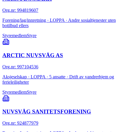
Org.nr
:
994819607
Forening/lag/innretning · LOPPA · Andre sosialtjenester uten
botilbud ellers
Styremedlem
Styre
ARCTIC NUVSVÅG AS
Org.nr
:
997104536
Aksjeselskap · LOPPA · 5 ansatte · Drift av vandrerhjem og
ferieleiligheter
Styremedlem
Styre
NUVSVÅG SANITETSFORENING
Org.nr
:
924877979