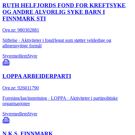
RUTH HELFJORDS FOND FOR KREFTSYKE
OG ANDRE ALVORLIG SYKE BARN I
FINNMARK STI
Org.nr
:
980302881
Stiftelse · Aktiviteter i fond/legat som støtter veldedige og
allmennyttige formål
Styremedlem
Styre
LOPPA ARBEIDERPARTI
Org.nr
:
926011790
Forening/lag/innretning · LOPPA · Aktiviteter i partipolitiske
organisasjoner
Styremedlem
Styre
N.K.S. FINNMARK