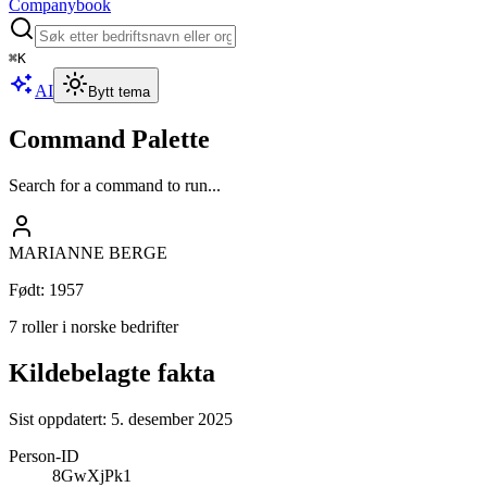
Companybook
⌘
K
AI
Bytt tema
Command Palette
Search for a command to run...
MARIANNE BERGE
Født
:
1957
7 roller i norske bedrifter
Kildebelagte fakta
Sist oppdatert:
5. desember 2025
Person-ID
8GwXjPk1