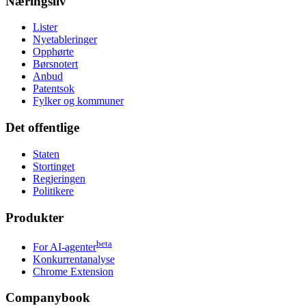
Næringsliv
Lister
Nyetableringer
Opphørte
Børsnotert
Anbud
Patentsok
Fylker og kommuner
Det offentlige
Staten
Stortinget
Regjeringen
Politikere
Produkter
beta
For AI-agenter
Konkurrentanalyse
Chrome Extension
Companybook