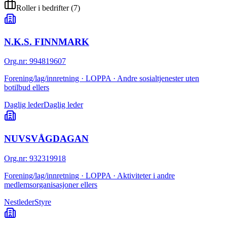
Roller i bedrifter
(
7
)
N.K.S. FINNMARK
Org.nr
:
994819607
Forening/lag/innretning · LOPPA · Andre sosialtjenester uten
botilbud ellers
Daglig leder
Daglig leder
NUVSVÅGDAGAN
Org.nr
:
932319918
Forening/lag/innretning · LOPPA · Aktiviteter i andre
medlemsorganisasjoner ellers
Nestleder
Styre