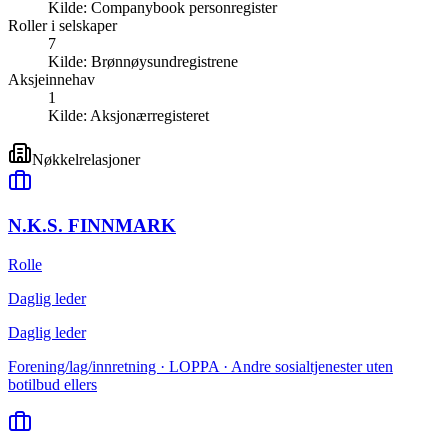
Kilde:
Companybook personregister
Roller i selskaper
7
Kilde:
Brønnøysundregistrene
Aksjeinnehav
1
Kilde:
Aksjonærregisteret
Nøkkelrelasjoner
N.K.S. FINNMARK
Rolle
Daglig leder
Daglig leder
Forening/lag/innretning · LOPPA · Andre sosialtjenester uten
botilbud ellers