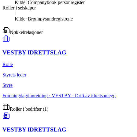
Kilde:
Companybook personregister
Roller i selskaper
1
Kilde:
Brønnøysundregistrene
Nøkkelrelasjoner
VESTBY IDRETTSLAG
Rolle
Styrets leder
Styre
Forening/lag/innretning · VESTBY · Drift av idrettsanlegg
Roller i bedrifter
(
1
)
VESTBY IDRETTSLAG