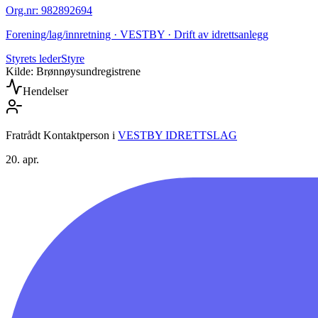
Org.nr
:
982892694
Forening/lag/innretning · VESTBY · Drift av idrettsanlegg
Styrets leder
Styre
Kilde: Brønnøysundregistrene
Hendelser
Fratrådt Kontaktperson
i
VESTBY IDRETTSLAG
20. apr.