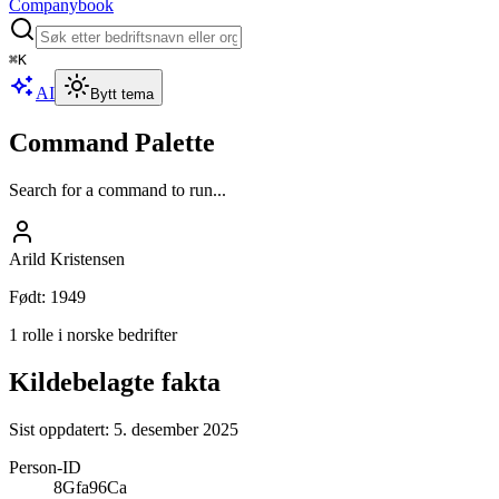
Companybook
⌘
K
AI
Bytt tema
Command Palette
Search for a command to run...
Arild Kristensen
Født
:
1949
1 rolle i norske bedrifter
Kildebelagte fakta
Sist oppdatert:
5. desember 2025
Person-ID
8Gfa96Ca