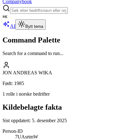
Companybook
⌘
K
AI
Bytt tema
Command Palette
Search for a command to run...
JON ANDREAS WIKA
Født
:
1985
1 rolle i norske bedrifter
Kildebelagte fakta
Sist oppdatert:
5. desember 2025
Person-ID
7UAsrtmW