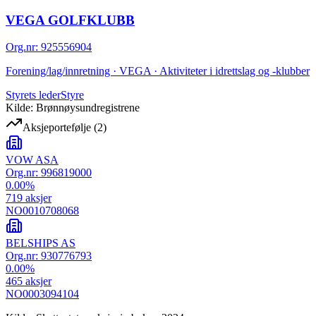
VEGA GOLFKLUBB
Org.nr
:
925556904
Forening/lag/innretning · VEGA · Aktiviteter i idrettslag og -klubber
Styrets leder
Styre
Kilde: Brønnøysundregistrene
Aksjeportefølje
(
2
)
VOW ASA
Org.nr:
996819000
0.00
%
719
aksjer
NO0010708068
BELSHIPS AS
Org.nr:
930776793
0.00
%
465
aksjer
NO0003094104