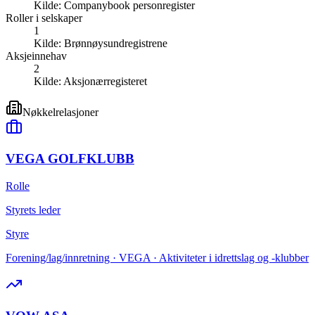
Kilde:
Companybook personregister
Roller i selskaper
1
Kilde:
Brønnøysundregistrene
Aksjeinnehav
2
Kilde:
Aksjonærregisteret
Nøkkelrelasjoner
VEGA GOLFKLUBB
Rolle
Styrets leder
Styre
Forening/lag/innretning · VEGA · Aktiviteter i idrettslag og -klubber