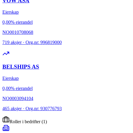
VOW ASA
Eierskap
0,00% eierandel
NO0010708068
719 aksjer · Org.nr: 996819000
BELSHIPS AS
Eierskap
0,00% eierandel
NO0003094104
465 aksjer · Org.nr: 930776793
Roller i bedrifter
(
1
)