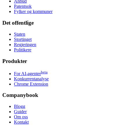
Anbud
Patentsok
Fylker og kommuner
Det offentlige
Staten
Stortinget
Regjeringen
Politikere
Produkter
beta
For AI-agenter
Konkurrentanalyse
Chrome Extension
Companybook
Blogg
Guider
Om oss
Kontakt