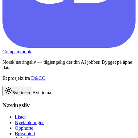
Companybook
Norsk næringsliv — tilgjengelig der din AI jobber. Bygget på åpne
data.
Et prosjekt fra
D&CO
Bytt tema
Bytt tema
Næringsliv
Lister
Nyetableringer
Opphørte
Børsnotert