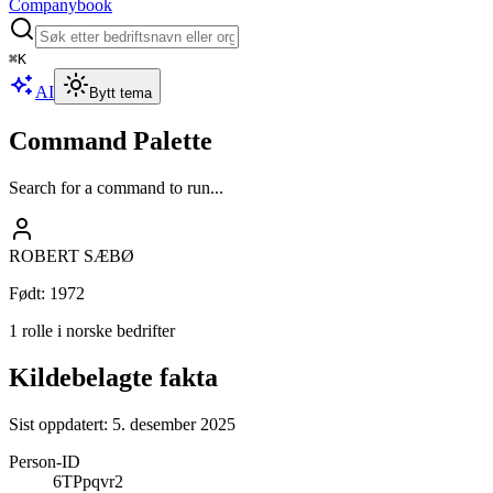
Companybook
⌘
K
AI
Bytt tema
Command Palette
Search for a command to run...
ROBERT SÆBØ
Født
:
1972
1 rolle i norske bedrifter
Kildebelagte fakta
Sist oppdatert:
5. desember 2025
Person-ID
6TPpqvr2