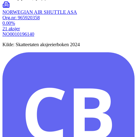
NORWEGIAN AIR SHUTTLE ASA
Org.nr:
965920358
0.00
%
21
aksjer
NO0010196140
Kilde: Skatteetaten aksjeeierboken 2024
CB