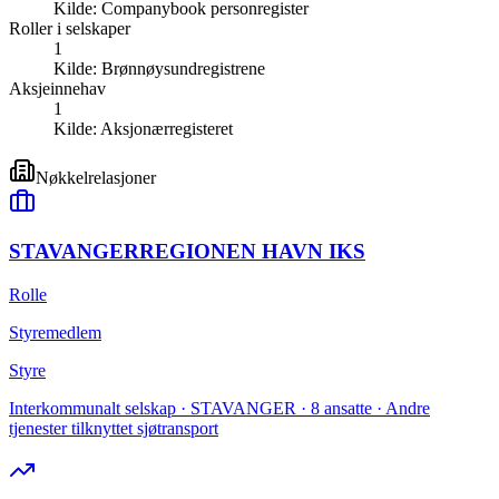
Kilde:
Companybook personregister
Roller i selskaper
1
Kilde:
Brønnøysundregistrene
Aksjeinnehav
1
Kilde:
Aksjonærregisteret
Nøkkelrelasjoner
STAVANGERREGIONEN HAVN IKS
Rolle
Styremedlem
Styre
Interkommunalt selskap · STAVANGER · 8 ansatte · Andre
tjenester tilknyttet sjøtransport