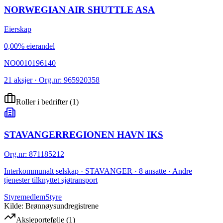
NORWEGIAN AIR SHUTTLE ASA
Eierskap
0,00% eierandel
NO0010196140
21 aksjer · Org.nr: 965920358
Roller i bedrifter
(
1
)
STAVANGERREGIONEN HAVN IKS
Org.nr
:
871185212
Interkommunalt selskap · STAVANGER · 8 ansatte · Andre
tjenester tilknyttet sjøtransport
Styremedlem
Styre
Kilde: Brønnøysundregistrene
Aksjeportefølje
(
1
)