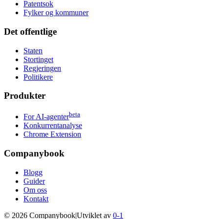
Patentsok
Fylker og kommuner
Det offentlige
Staten
Stortinget
Regjeringen
Politikere
Produkter
beta
For AI-agenter
Konkurrentanalyse
Chrome Extension
Companybook
Blogg
Guider
Om oss
Kontakt
©
2026
Companybook
|
Utviklet av
0-1