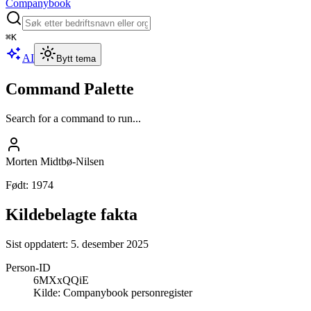
Companybook
⌘
K
AI
Bytt tema
Command Palette
Search for a command to run...
Morten Midtbø-Nilsen
Født
:
1974
Kildebelagte fakta
Sist oppdatert:
5. desember 2025
Person-ID
6MXxQQiE
Kilde:
Companybook personregister