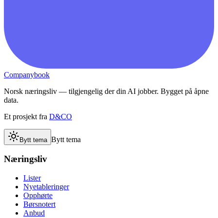
Companybook
Norsk næringsliv — tilgjengelig der din AI jobber. Bygget på åpne
data.
Et prosjekt fra
D&CO
Bytt tema
Bytt tema
Næringsliv
Lister
Nyetableringer
Opphørte
Børsnotert
Anbud