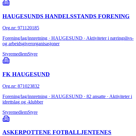
HAUGESUNDS HANDELSSTANDS FORENING
Org.nr
:
971120185
Forening/lag/innretning · HAUGESUND · Aktiviteter i næringslivs-
og arbeidsgiverorganisasjoner
Styremedlem
Styre
FK HAUGESUND
Org.nr
:
871023832
Forening/lag/innretning · HAUGESUND · 82 ansatte · Aktiviteter i
idrettslag og -klubber
Styremedlem
Styre
ASKERPOTTENE FOTBALLJENTENES