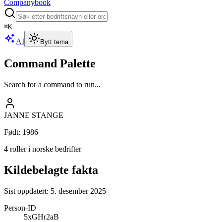
Companybook
⌘
K
AI
Bytt tema
Command Palette
Search for a command to run...
JANNE STANGE
Født
:
1986
4 roller i norske bedrifter
Kildebelagte fakta
Sist oppdatert:
5. desember 2025
Person-ID
5xGHr2aB