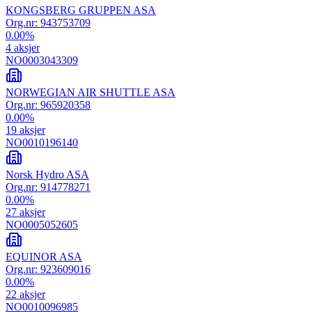
KONGSBERG GRUPPEN ASA
Org.nr:
943753709
0.00
%
4
aksjer
NO0003043309
NORWEGIAN AIR SHUTTLE ASA
Org.nr:
965920358
0.00
%
19
aksjer
NO0010196140
Norsk Hydro ASA
Org.nr:
914778271
0.00
%
27
aksjer
NO0005052605
EQUINOR ASA
Org.nr:
923609016
0.00
%
22
aksjer
NO0010096985