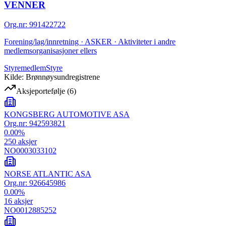
VENNER
Org.nr
:
991422722
Forening/lag/innretning · ASKER · Aktiviteter i andre
medlemsorganisasjoner ellers
Styremedlem
Styre
Kilde: Brønnøysundregistrene
Aksjeportefølje
(
6
)
KONGSBERG AUTOMOTIVE ASA
Org.nr:
942593821
0.00
%
250
aksjer
NO0003033102
NORSE ATLANTIC ASA
Org.nr:
926645986
0.00
%
16
aksjer
NO0012885252