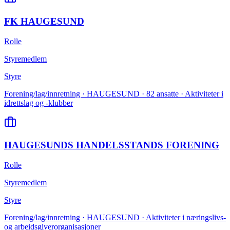
FK HAUGESUND
Rolle
Styremedlem
Styre
Forening/lag/innretning · HAUGESUND · 82 ansatte · Aktiviteter i
idrettslag og -klubber
HAUGESUNDS HANDELSSTANDS FORENING
Rolle
Styremedlem
Styre
Forening/lag/innretning · HAUGESUND · Aktiviteter i næringslivs-
og arbeidsgiverorganisasjoner