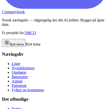
Companybook
Norsk næringsliv — tilgjengelig der din AI jobber. Bygget på åpne
data.
Et prosjekt fra
D&CO
Bytt tema
Bytt tema
Næringsliv
Lister
Nyetableringer
Opphørte
Børsnotert
Anbud
Patentsok
Fylker og kommuner
Det offentlige
Staten