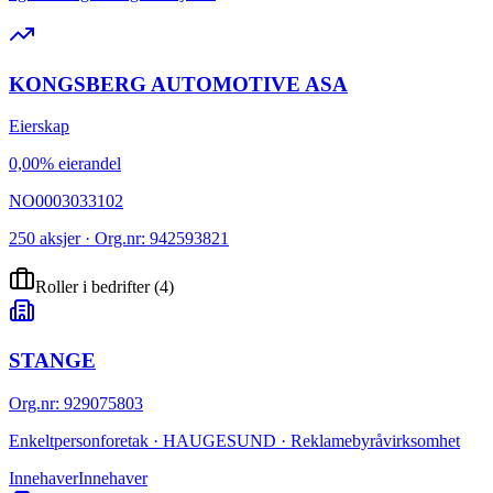
KONGSBERG AUTOMOTIVE ASA
Eierskap
0,00% eierandel
NO0003033102
250 aksjer · Org.nr: 942593821
Roller i bedrifter
(
4
)
STANGE
Org.nr
:
929075803
Enkeltpersonforetak · HAUGESUND · Reklamebyråvirksomhet
Innehaver
Innehaver