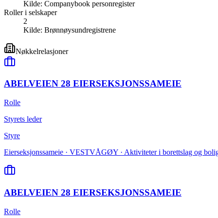
Kilde:
Companybook personregister
Roller i selskaper
2
Kilde:
Brønnøysundregistrene
Nøkkelrelasjoner
ABELVEIEN 28 EIERSEKSJONSSAMEIE
Rolle
Styrets leder
Styre
Eierseksjonssameie · VESTVÅGØY · Aktiviteter i borettslag og boli
ABELVEIEN 28 EIERSEKSJONSSAMEIE
Rolle