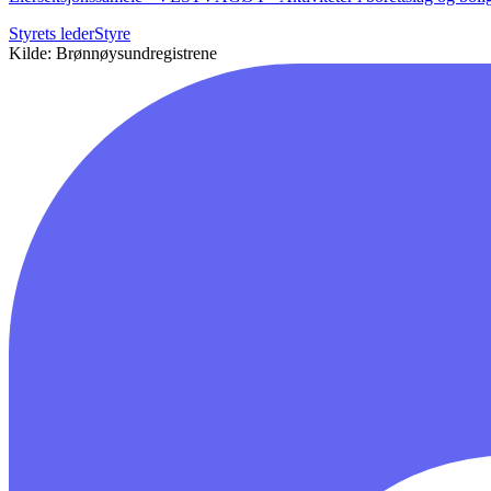
Styrets leder
Styre
Kilde: Brønnøysundregistrene