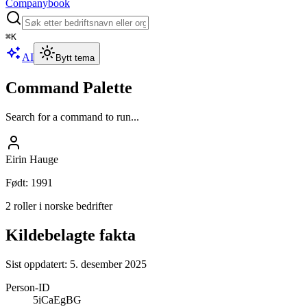
Companybook
⌘
K
AI
Bytt tema
Command Palette
Search for a command to run...
Eirin Hauge
Født
:
1991
2 roller i norske bedrifter
Kildebelagte fakta
Sist oppdatert:
5. desember 2025
Person-ID
5iCaEgBG