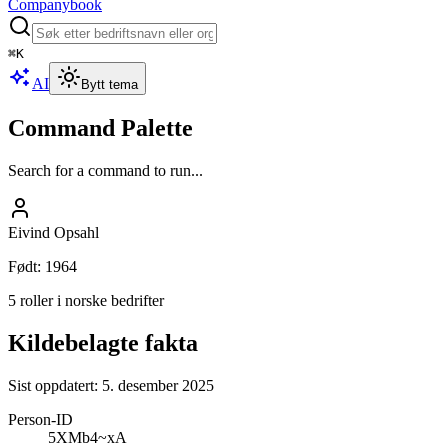
Companybook
⌘
K
AI
Bytt tema
Command Palette
Search for a command to run...
Eivind Opsahl
Født
:
1964
5 roller i norske bedrifter
Kildebelagte fakta
Sist oppdatert:
5. desember 2025
Person-ID
5XMb4~xA