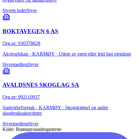
Styrets leder
Styre
BOKTAVEGEN 6 AS
Org.nr
:
930378828
Aksjeselskap · KARMØY · Utleie av egen eller leid fast eiendom
Styremedlem
Styre
AVALDSNES SKOGLAG SA
Org.nr
:
992110937
Samvirkeforetak · KARMØY · Skogskjøtsel og andre
skogbruksaktiviteter
Styremedlem
Styre
Kilde: Brønnøysundregistrene