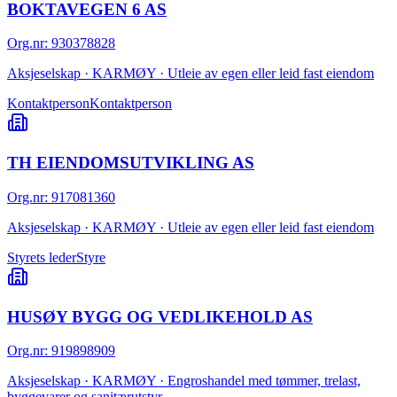
BOKTAVEGEN 6 AS
Org.nr
:
930378828
Aksjeselskap · KARMØY · Utleie av egen eller leid fast eiendom
Kontaktperson
Kontaktperson
TH EIENDOMSUTVIKLING AS
Org.nr
:
917081360
Aksjeselskap · KARMØY · Utleie av egen eller leid fast eiendom
Styrets leder
Styre
HUSØY BYGG OG VEDLIKEHOLD AS
Org.nr
:
919898909
Aksjeselskap · KARMØY · Engroshandel med tømmer, trelast,
byggevarer og sanitærutstyr