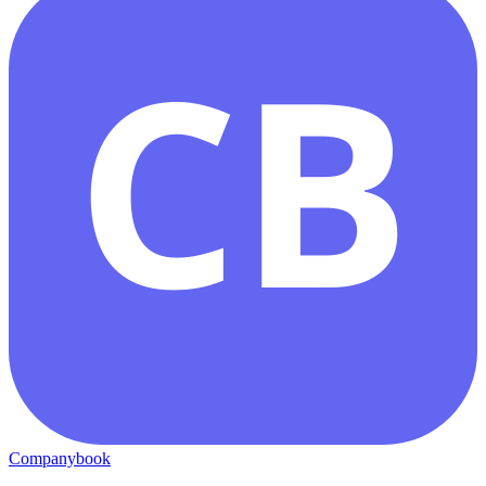
CB
Companybook