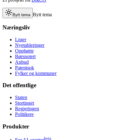
Bytt tema
Bytt tema
Næringsliv
Lister
Nyetableringer
Opphørte
Børsnotert
Anbud
Patentsok
Fylker og kommuner
Det offentlige
Staten
Stortinget
Regjeringen
Politikere
Produkter
beta
For AI-agenter