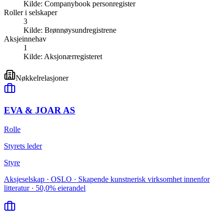
Kilde:
Companybook personregister
Roller i selskaper
3
Kilde:
Brønnøysundregistrene
Aksjeinnehav
1
Kilde:
Aksjonærregisteret
Nøkkelrelasjoner
EVA & JOAR AS
Rolle
Styrets leder
Styre
Aksjeselskap · OSLO · Skapende kunstnerisk virksomhet innenfor
litteratur · 50,0% eierandel