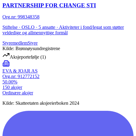
PARTNERSHIP FOR CHANGE STI
Org.nr
:
998348358
Stiftelse · OSLO · 5 ansatte · Aktiviteter i fond/legat som støtter
veldedige og allmennyttige formål
Styremedlem
Styre
Kilde: Brønnøysundregistrene
Aksjeportefølje
(
1
)
EVA & JOAR AS
Org.nr:
912772152
50.00
%
150
aksjer
Ordinære aksjer
Kilde: Skatteetaten aksjeeierboken 2024