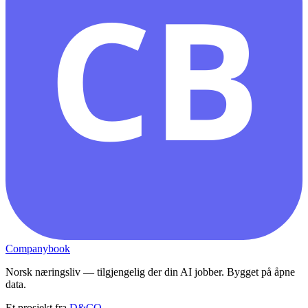
CB
Companybook
Norsk næringsliv — tilgjengelig der din AI jobber. Bygget på åpne
data.
Et prosjekt fra
D&CO