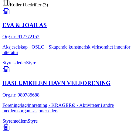
Roller i bedrifter
(
3
)
EVA & JOAR AS
Org.nr
:
912772152
Aksjeselskap · OSLO · Skapende kunstnerisk virksomhet innenfor
litteratur
Styrets leder
Styre
HASLUMKILEN HAVN VELFORENING
Org.nr
:
980785688
Forening/lag/innretning · KRAGERØ · Aktiviteter i andre
medlemsorganisasjoner ellers
Styremedlem
Styre