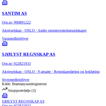
SANTIM AS
Org.nr
:
990891222
Aksjeselskap · OSLO · Andre egeninvesteringsselskaper
Varamedlem
Styre
SJØLYST REGNSKAP AS
Org.nr
:
922821933
Aksjeselskap · OSLO · 9 ansatte · Regnskapsføring og bokføring
Styremedlem
Styre
Kilde: Brønnøysundregistrene
Aksjeportefølje
(
3
)
SJØLYST REGNSKAP AS
Org.nr:
922821933