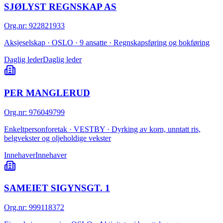
SJØLYST REGNSKAP AS
Org.nr
:
922821933
Aksjeselskap · OSLO · 9 ansatte · Regnskapsføring og bokføring
Daglig leder
Daglig leder
PER MANGLERUD
Org.nr
:
976049799
Enkeltpersonforetak · VESTBY · Dyrking av korn, unntatt ris,
belgvekster og oljeholdige vekster
Innehaver
Innehaver
SAMEIET SIGYNSGT. 1
Org.nr
:
999118372