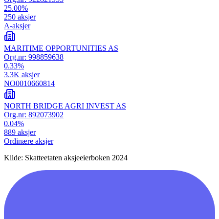
25.00
%
250
aksjer
A-aksjer
MARITIME OPPORTUNITIES AS
Org.nr:
998859638
0.33
%
3.3K
aksjer
NO0010660814
NORTH BRIDGE AGRI INVEST AS
Org.nr:
892073902
0.04
%
889
aksjer
Ordinære aksjer
Kilde: Skatteetaten aksjeeierboken 2024