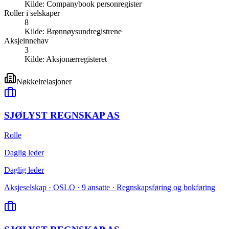
Kilde:
Companybook personregister
Roller i selskaper
8
Kilde:
Brønnøysundregistrene
Aksjeinnehav
3
Kilde:
Aksjonærregisteret
Nøkkelrelasjoner
SJØLYST REGNSKAP AS
Rolle
Daglig leder
Daglig leder
Aksjeselskap · OSLO · 9 ansatte · Regnskapsføring og bokføring