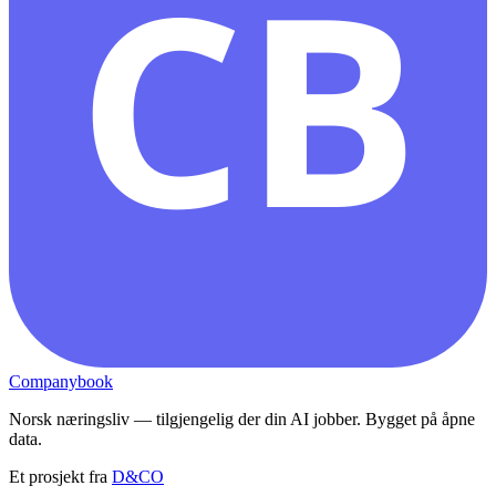
CB
Companybook
Norsk næringsliv — tilgjengelig der din AI jobber. Bygget på åpne
data.
Et prosjekt fra
D&CO