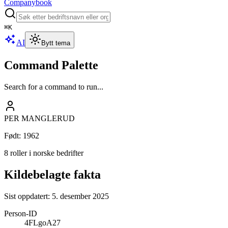
Companybook
⌘
K
AI
Bytt tema
Command Palette
Search for a command to run...
PER MANGLERUD
Født
:
1962
8 roller i norske bedrifter
Kildebelagte fakta
Sist oppdatert:
5. desember 2025
Person-ID
4FLgoA27