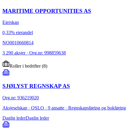
MARITIME OPPORTUNITIES AS
Eierskap
0,33% eierandel
NO0010660814
3 290 aksjer · Org.nr: 998859638
Roller i bedrifter
(
8
)
SJØLYST REGNSKAP AS
Org.nr
:
936219020
Aksjeselskap · OSLO · 9 ansatte · Regnskapsføring og bokføring
Daglig leder
Daglig leder