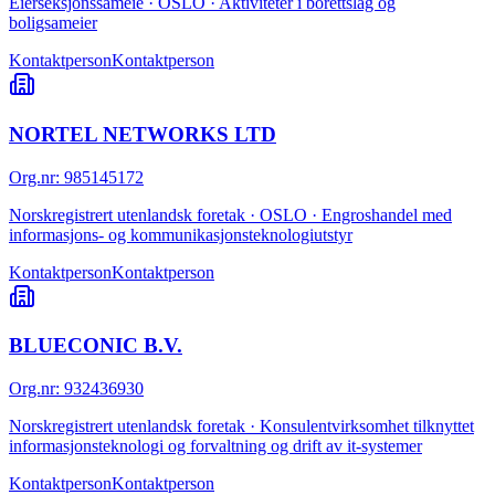
Eierseksjonssameie · OSLO · Aktiviteter i borettslag og
boligsameier
Kontaktperson
Kontaktperson
NORTEL NETWORKS LTD
Org.nr
:
985145172
Norskregistrert utenlandsk foretak · OSLO · Engroshandel med
informasjons- og kommunikasjonsteknologiutstyr
Kontaktperson
Kontaktperson
BLUECONIC B.V.
Org.nr
:
932436930
Norskregistrert utenlandsk foretak · Konsulentvirksomhet tilknyttet
informasjonsteknologi og forvaltning og drift av it-systemer
Kontaktperson
Kontaktperson