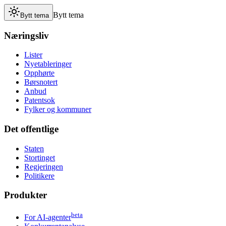
Bytt tema
Bytt tema
Næringsliv
Lister
Nyetableringer
Opphørte
Børsnotert
Anbud
Patentsok
Fylker og kommuner
Det offentlige
Staten
Stortinget
Regjeringen
Politikere
Produkter
beta
For AI-agenter