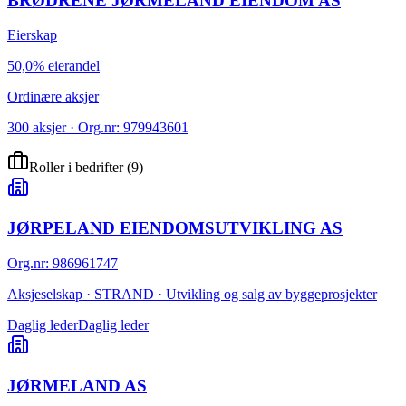
BRØDRENE JØRMELAND EIENDOM AS
Eierskap
50,0% eierandel
Ordinære aksjer
300 aksjer · Org.nr: 979943601
Roller i bedrifter
(
9
)
JØRPELAND EIENDOMSUTVIKLING AS
Org.nr
:
986961747
Aksjeselskap · STRAND · Utvikling og salg av byggeprosjekter
Daglig leder
Daglig leder
JØRMELAND AS