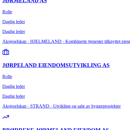
JØRMELAND AS
Rolle
Daglig leder
Daglig leder
Aksjeselskap · HJELMELAND · Kombinerte tjenester tilknyttet eiend
JØRPELAND EIENDOMSUTVIKLING AS
Rolle
Daglig leder
Daglig leder
Aksjeselskap · STRAND · Utvikling og salg av byggeprosjekter