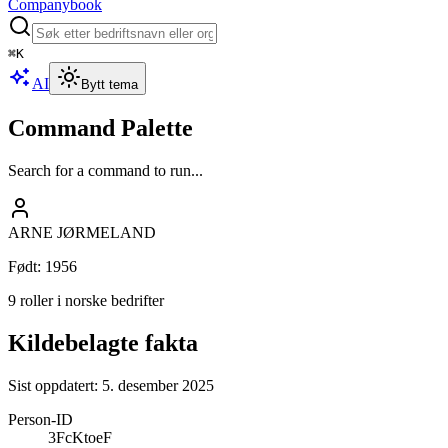
Companybook
⌘
K
AI
Bytt tema
Command Palette
Search for a command to run...
ARNE JØRMELAND
Født
:
1956
9 roller i norske bedrifter
Kildebelagte fakta
Sist oppdatert:
5. desember 2025
Person-ID
3FcKtoeF