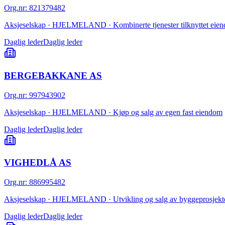
Org.nr
:
821379482
Aksjeselskap · HJELMELAND · Kombinerte tjenester tilknyttet eien
Daglig leder
Daglig leder
BERGEBAKKANE AS
Org.nr
:
997943902
Aksjeselskap · HJELMELAND · Kjøp og salg av egen fast eiendom
Daglig leder
Daglig leder
VIGHEDLÅ AS
Org.nr
:
886995482
Aksjeselskap · HJELMELAND · Utvikling og salg av byggeprosjekt
Daglig leder
Daglig leder