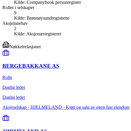
Kilde:
Companybook personregister
Roller i selskaper
9
Kilde:
Brønnøysundregistrene
Aksjeinnehav
2
Kilde:
Aksjonærregisteret
Nøkkelrelasjoner
BERGEBAKKANE AS
Rolle
Daglig leder
Daglig leder
Aksjeselskap · HJELMELAND · Kjøp og salg av egen fast eiendom