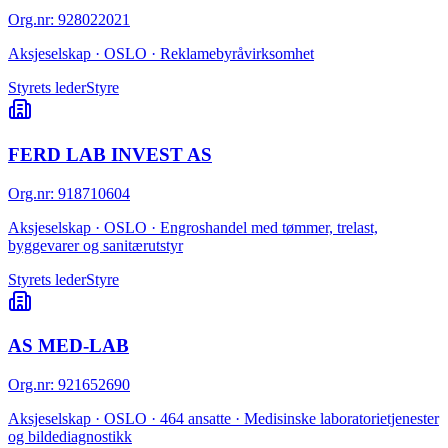
Org.nr
:
928022021
Aksjeselskap · OSLO · Reklamebyråvirksomhet
Styrets leder
Styre
FERD LAB INVEST AS
Org.nr
:
918710604
Aksjeselskap · OSLO · Engroshandel med tømmer, trelast,
byggevarer og sanitærutstyr
Styrets leder
Styre
AS MED-LAB
Org.nr
:
921652690
Aksjeselskap · OSLO · 464 ansatte · Medisinske laboratorietjenester
og bildediagnostikk