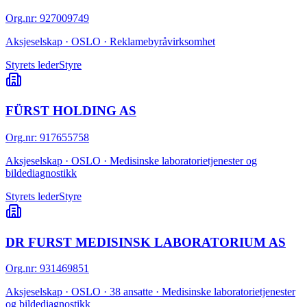
Org.nr
:
927009749
Aksjeselskap · OSLO · Reklamebyråvirksomhet
Styrets leder
Styre
FÜRST HOLDING AS
Org.nr
:
917655758
Aksjeselskap · OSLO · Medisinske laboratorietjenester og
bildediagnostikk
Styrets leder
Styre
DR FURST MEDISINSK LABORATORIUM AS
Org.nr
:
931469851
Aksjeselskap · OSLO · 38 ansatte · Medisinske laboratorietjenester
og bildediagnostikk