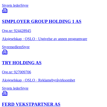
Styrets leder
Styre
SIMPLOYER GROUP HOLDING 1 AS
Org.nr
:
924428945
Aksjeselskap · OSLO · Utgivelse av annen programvare
Styremedlem
Styre
TRY HOLDING AS
Org.nr
:
927009706
Aksjeselskap · OSLO · Reklamebyråvirksomhet
Styrets leder
Styre
FERD VEKSTPARTNER AS