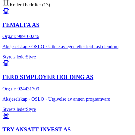
Roller i bedrifter
(
13
)
FEMALFA AS
Org.nr
:
989100246
Aksjeselskap · OSLO · Utleie av egen eller leid fast eiendom
Styrets leder
Styre
FERD SIMPLOYER HOLDING AS
Org.nr
:
924431709
Aksjeselskap · OSLO · Utgivelse av annen programvare
Styrets leder
Styre
TRY ANSATT INVEST AS