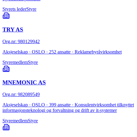
Styrets leder
Styre
TRY AS
Org.nr
:
980129942
Aksjeselskap · OSLO · 252 ansatte · Reklamebyråvirksomhet
Styremedlem
Styre
MNEMONIC AS
Org.nr
:
982089549
Aksjeselskap · OSLO · 399 ansatte · Konsulentvirksomhet tilknyttet
informasjonsteknologi og forvaltning og drift av it-systemer
Styremedlem
Styre