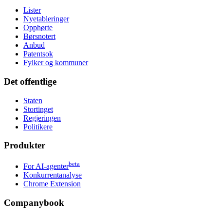
Lister
Nyetableringer
Opphørte
Børsnotert
Anbud
Patentsok
Fylker og kommuner
Det offentlige
Staten
Stortinget
Regjeringen
Politikere
Produkter
beta
For AI-agenter
Konkurrentanalyse
Chrome Extension
Companybook