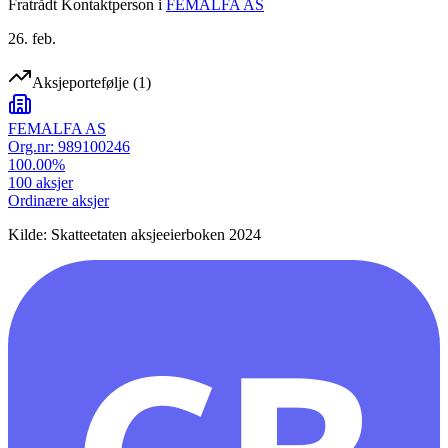
Fratrådt Kontaktperson
i
FEMALFA AS
26. feb.
Aksjeportefølje
(
1
)
FEMALFA AS
Org.nr:
989100246
100.00
%
100
aksjer
Ordinære aksjer
Kilde: Skatteetaten aksjeeierboken 2024