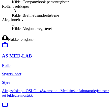
Kilde:
Companybook personregister
Roller i selskaper
13
Kilde:
Brønnøysundregistrene
Aksjeinnehav
1
Kilde:
Aksjonærregisteret
Nøkkelrelasjoner
AS MED-LAB
Rolle
Styrets leder
Styre
Aksjeselskap · OSLO · 464 ansatte · Medisinske laboratorietjenester
og bildediagnostikk