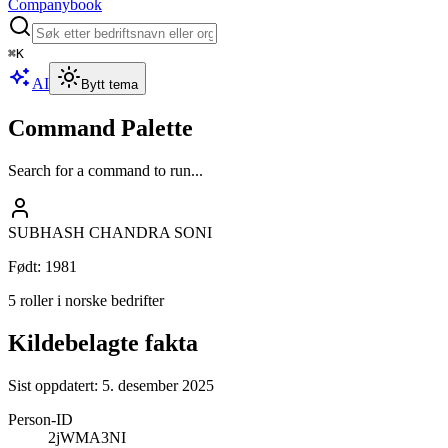
Companybook
⌘
K
AI
Bytt tema
Command Palette
Search for a command to run...
SUBHASH CHANDRA SONI
Født
:
1981
5 roller i norske bedrifter
Kildebelagte fakta
Sist oppdatert:
5. desember 2025
Person-ID
2jWMA3NI