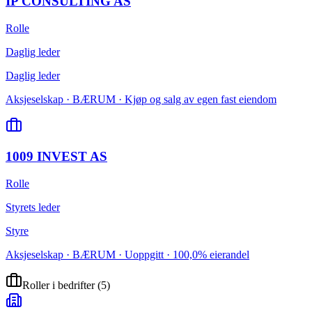
IP CONSULTING AS
Rolle
Daglig leder
Daglig leder
Aksjeselskap · BÆRUM · Kjøp og salg av egen fast eiendom
1009 INVEST AS
Rolle
Styrets leder
Styre
Aksjeselskap · BÆRUM · Uoppgitt · 100,0% eierandel
Roller i bedrifter
(
5
)