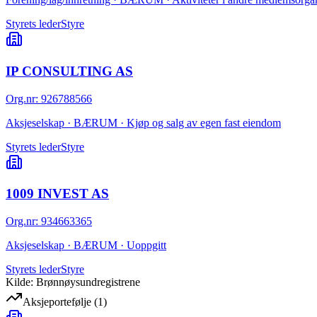
Styrets leder
Styre
IP CONSULTING AS
Org.nr
:
926788566
Aksjeselskap · BÆRUM · Kjøp og salg av egen fast eiendom
Styrets leder
Styre
1009 INVEST AS
Org.nr
:
934663365
Aksjeselskap · BÆRUM · Uoppgitt
Styrets leder
Styre
Kilde: Brønnøysundregistrene
Aksjeportefølje
(
1
)