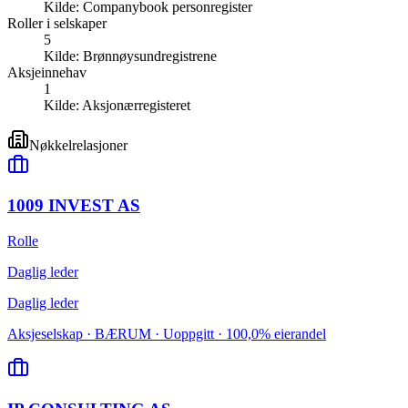
Kilde:
Companybook personregister
Roller i selskaper
5
Kilde:
Brønnøysundregistrene
Aksjeinnehav
1
Kilde:
Aksjonærregisteret
Nøkkelrelasjoner
1009 INVEST AS
Rolle
Daglig leder
Daglig leder
Aksjeselskap · BÆRUM · Uoppgitt · 100,0% eierandel