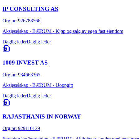
IP CONSULTING AS
Org.nr
:
926788566
Aksjeselskap · BÆRUM · Kjøp og salg av egen fast eiendom
Daglig leder
Daglig leder
1009 INVEST AS
Org.nr
:
934663365
Aksjeselskap · BÆRUM · Uoppgitt
Daglig leder
Daglig leder
RAJASTHANIS IN NORWAY
Org.nr
:
929110129
Forening/lag/innretning · BÆRUM · Aktiviteter i andre medlemsorgani