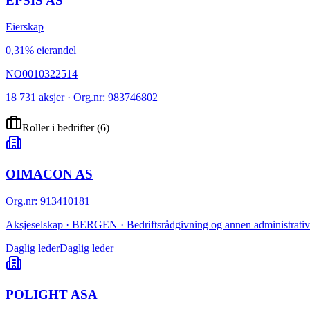
EPSIS AS
Eierskap
0,31% eierandel
NO0010322514
18 731 aksjer · Org.nr: 983746802
Roller i bedrifter
(
6
)
OIMACON AS
Org.nr
:
913410181
Aksjeselskap · BERGEN · Bedriftsrådgivning og annen administrativ
Daglig leder
Daglig leder
POLIGHT ASA