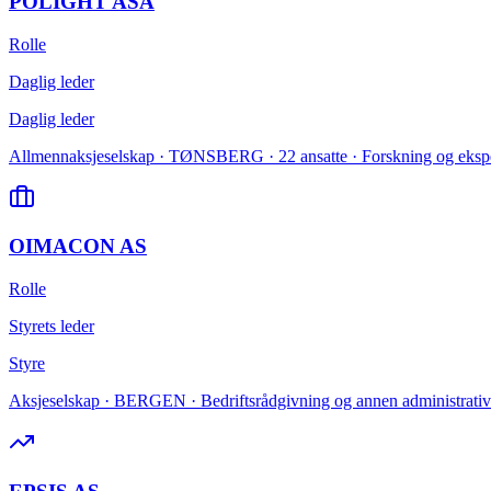
POLIGHT ASA
Rolle
Daglig leder
Daglig leder
Allmennaksjeselskap · TØNSBERG · 22 ansatte · Forskning og eksperi
OIMACON AS
Rolle
Styrets leder
Styre
Aksjeselskap · BERGEN · Bedriftsrådgivning og annen administrativ