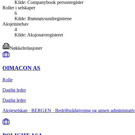
Kilde:
Companybook personregister
Roller i selskaper
6
Kilde:
Brønnøysundregistrene
Aksjeinnehav
4
Kilde:
Aksjonærregisteret
Nøkkelrelasjoner
OIMACON AS
Rolle
Daglig leder
Daglig leder
Aksjeselskap · BERGEN · Bedriftsrådgivning og annen administrativ