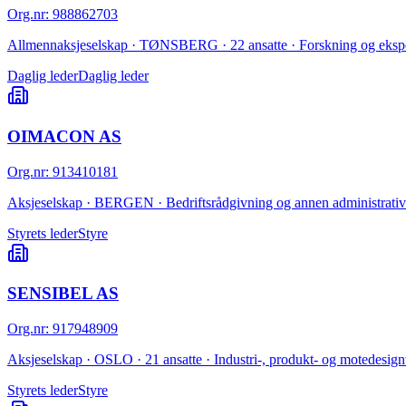
Org.nr
:
988862703
Allmennaksjeselskap · TØNSBERG · 22 ansatte · Forskning og eksperi
Daglig leder
Daglig leder
OIMACON AS
Org.nr
:
913410181
Aksjeselskap · BERGEN · Bedriftsrådgivning og annen administrativ
Styrets leder
Styre
SENSIBEL AS
Org.nr
:
917948909
Aksjeselskap · OSLO · 21 ansatte · Industri-, produkt- og motedesig
Styrets leder
Styre