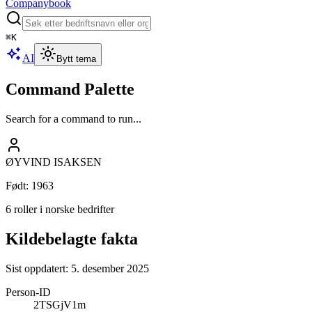
Companybook
⌘
K
AI
Bytt tema
Command Palette
Search for a command to run...
ØYVIND ISAKSEN
Født
:
1963
6 roller i norske bedrifter
Kildebelagte fakta
Sist oppdatert:
5. desember 2025
Person-ID
2TSGjV1m