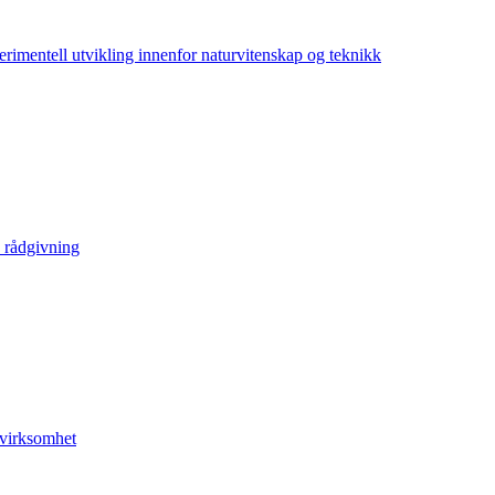
mentell utvikling innenfor naturvitenskap og teknikk
 rådgivning
nvirksomhet