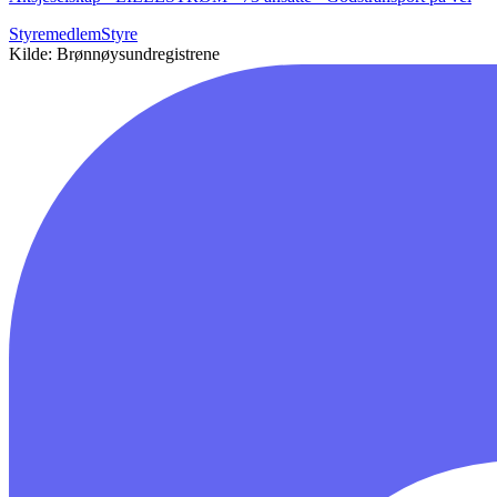
Styremedlem
Styre
Kilde: Brønnøysundregistrene