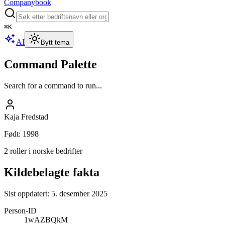
Companybook
⌘
K
AI
Bytt tema
Command Palette
Search for a command to run...
Kaja Fredstad
Født
:
1998
2 roller i norske bedrifter
Kildebelagte fakta
Sist oppdatert:
5. desember 2025
Person-ID
1wAZBQkM