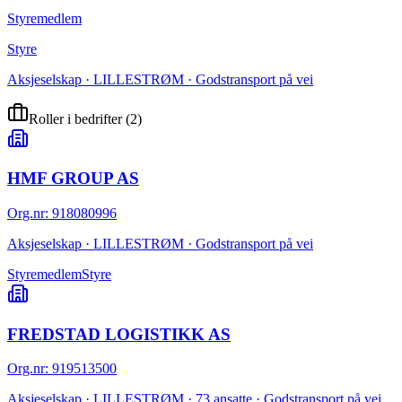
Styremedlem
Styre
Aksjeselskap · LILLESTRØM · Godstransport på vei
Roller i bedrifter
(
2
)
HMF GROUP AS
Org.nr
:
918080996
Aksjeselskap · LILLESTRØM · Godstransport på vei
Styremedlem
Styre
FREDSTAD LOGISTIKK AS
Org.nr
:
919513500
Aksjeselskap · LILLESTRØM · 73 ansatte · Godstransport på vei