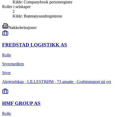
Kilde:
Companybook personregister
Roller i selskaper
2
Kilde:
Brønnøysundregistrene
Nøkkelrelasjoner
FREDSTAD LOGISTIKK AS
Rolle
Styremedlem
Styre
Aksjeselskap · LILLESTRØM · 73 ansatte · Godstransport på vei
HMF GROUP AS
Rolle