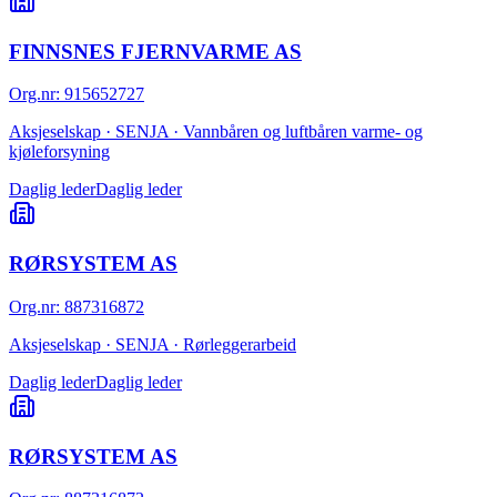
FINNSNES FJERNVARME AS
Org.nr
:
915652727
Aksjeselskap · SENJA · Vannbåren og luftbåren varme- og
kjøleforsyning
Daglig leder
Daglig leder
RØRSYSTEM AS
Org.nr
:
887316872
Aksjeselskap · SENJA · Rørleggerarbeid
Daglig leder
Daglig leder
RØRSYSTEM AS