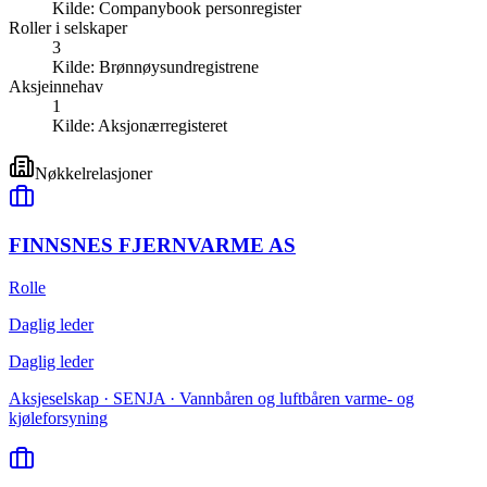
Kilde:
Companybook personregister
Roller i selskaper
3
Kilde:
Brønnøysundregistrene
Aksjeinnehav
1
Kilde:
Aksjonærregisteret
Nøkkelrelasjoner
FINNSNES FJERNVARME AS
Rolle
Daglig leder
Daglig leder
Aksjeselskap · SENJA · Vannbåren og luftbåren varme- og
kjøleforsyning