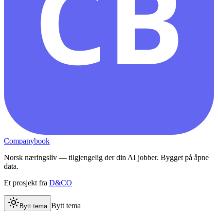
CB
Companybook
Norsk næringsliv — tilgjengelig der din AI jobber. Bygget på åpne
data.
Et prosjekt fra
D&CO
Bytt tema
Bytt tema