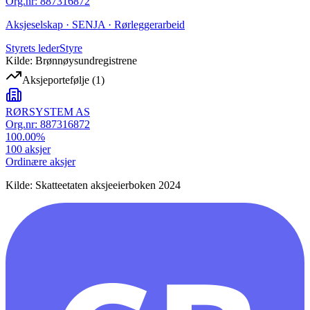
Org.nr
:
887316872
Aksjeselskap · SENJA · Rørleggerarbeid
Styrets leder
Styre
Kilde: Brønnøysundregistrene
Aksjeportefølje
(
1
)
RØRSYSTEM AS
Org.nr:
887316872
100.00
%
100
aksjer
Ordinære aksjer
Kilde: Skatteetaten aksjeeierboken 2024