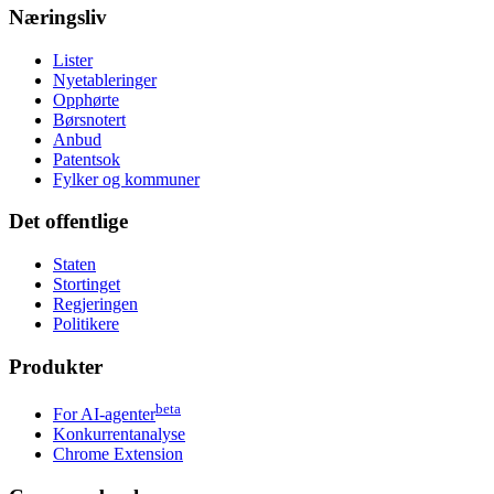
Næringsliv
Lister
Nyetableringer
Opphørte
Børsnotert
Anbud
Patentsok
Fylker og kommuner
Det offentlige
Staten
Stortinget
Regjeringen
Politikere
Produkter
beta
For AI-agenter
Konkurrentanalyse
Chrome Extension