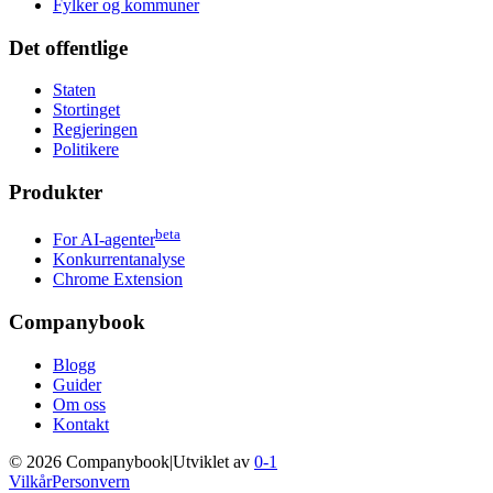
Fylker og kommuner
Det offentlige
Staten
Stortinget
Regjeringen
Politikere
Produkter
beta
For AI-agenter
Konkurrentanalyse
Chrome Extension
Companybook
Blogg
Guider
Om oss
Kontakt
©
2026
Companybook
|
Utviklet av
0-1
Vilkår
Personvern