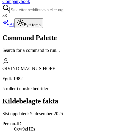
Companybook
⌘
K
AI
Bytt tema
Command Palette
Search for a command to run...
ØIVIND MAGNUS HOFF
Født
:
1982
5 roller i norske bedrifter
Kildebelagte fakta
Sist oppdatert:
5. desember 2025
Person-ID
0xw9zHEs