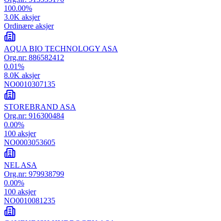
100.00
%
3.0K
aksjer
Ordinære aksjer
AQUA BIO TECHNOLOGY ASA
Org.nr:
886582412
0.01
%
8.0K
aksjer
NO0010307135
STOREBRAND ASA
Org.nr:
916300484
0.00
%
100
aksjer
NO0003053605
NEL ASA
Org.nr:
979938799
0.00
%
100
aksjer
NO0010081235