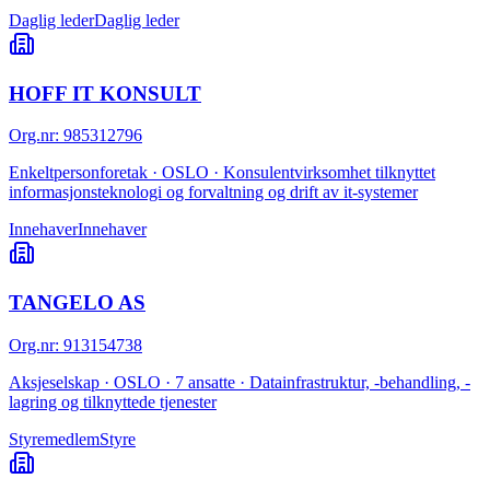
Daglig leder
Daglig leder
HOFF IT KONSULT
Org.nr
:
985312796
Enkeltpersonforetak · OSLO · Konsulentvirksomhet tilknyttet
informasjonsteknologi og forvaltning og drift av it-systemer
Innehaver
Innehaver
TANGELO AS
Org.nr
:
913154738
Aksjeselskap · OSLO · 7 ansatte · Datainfrastruktur, -behandling, -
lagring og tilknyttede tjenester
Styremedlem
Styre