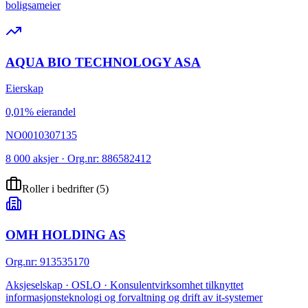
boligsameier
AQUA BIO TECHNOLOGY ASA
Eierskap
0,01% eierandel
NO0010307135
8 000 aksjer · Org.nr: 886582412
Roller i bedrifter
(
5
)
OMH HOLDING AS
Org.nr
:
913535170
Aksjeselskap · OSLO · Konsulentvirksomhet tilknyttet
informasjonsteknologi og forvaltning og drift av it-systemer