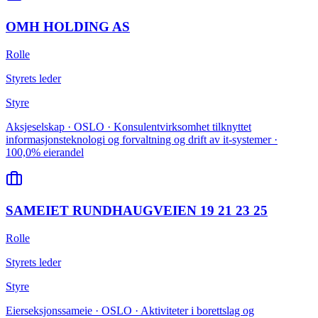
OMH HOLDING AS
Rolle
Styrets leder
Styre
Aksjeselskap · OSLO · Konsulentvirksomhet tilknyttet
informasjonsteknologi og forvaltning og drift av it-systemer ·
100,0% eierandel
SAMEIET RUNDHAUGVEIEN 19 21 23 25
Rolle
Styrets leder
Styre
Eierseksjonssameie · OSLO · Aktiviteter i borettslag og