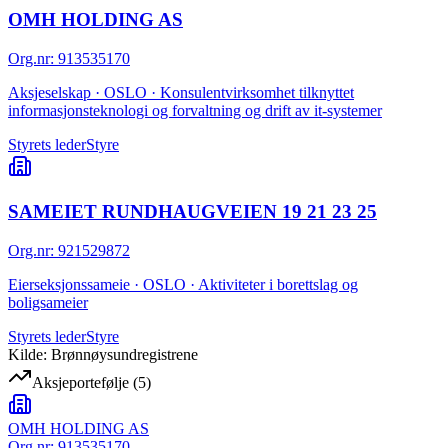
OMH HOLDING AS
Org.nr
:
913535170
Aksjeselskap · OSLO · Konsulentvirksomhet tilknyttet
informasjonsteknologi og forvaltning og drift av it-systemer
Styrets leder
Styre
SAMEIET RUNDHAUGVEIEN 19 21 23 25
Org.nr
:
921529872
Eierseksjonssameie · OSLO · Aktiviteter i borettslag og
boligsameier
Styrets leder
Styre
Kilde: Brønnøysundregistrene
Aksjeportefølje
(
5
)
OMH HOLDING AS
Org.nr:
913535170