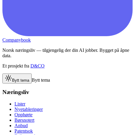
Companybook
Norsk næringsliv — tilgjengelig der din AI jobber. Bygget på åpne
data.
Et prosjekt fra
D&CO
Bytt tema
Bytt tema
Næringsliv
Lister
Nyetableringer
Opphørte
Børsnotert
Anbud
Patentsok