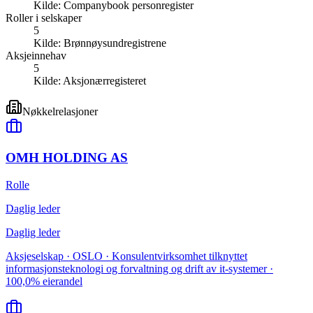
Kilde:
Companybook personregister
Roller i selskaper
5
Kilde:
Brønnøysundregistrene
Aksjeinnehav
5
Kilde:
Aksjonærregisteret
Nøkkelrelasjoner
OMH HOLDING AS
Rolle
Daglig leder
Daglig leder
Aksjeselskap · OSLO · Konsulentvirksomhet tilknyttet
informasjonsteknologi og forvaltning og drift av it-systemer ·
100,0% eierandel