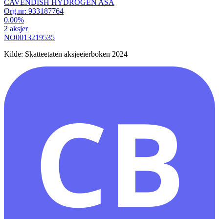
CAVENDISH HYDROGEN ASA
Org.nr:
933187764
0.00
%
2
aksjer
NO0013219535
Kilde: Skatteetaten aksjeeierboken 2024
CB