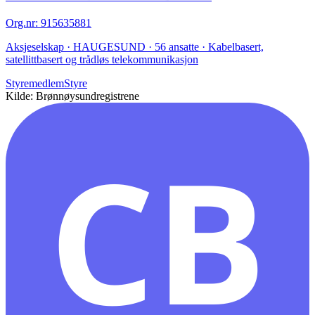
Org.nr
:
915635881
Aksjeselskap · HAUGESUND · 56 ansatte · Kabelbasert,
satellittbasert og trådløs telekommunikasjon
Styremedlem
Styre
Kilde: Brønnøysundregistrene
CB