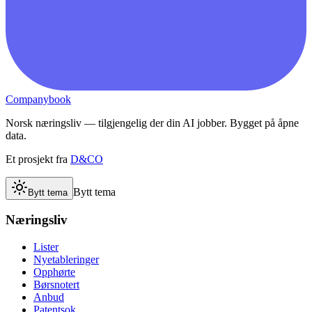
Companybook
Norsk næringsliv — tilgjengelig der din AI jobber. Bygget på åpne
data.
Et prosjekt fra
D&CO
Bytt tema
Bytt tema
Næringsliv
Lister
Nyetableringer
Opphørte
Børsnotert
Anbud
Patentsok