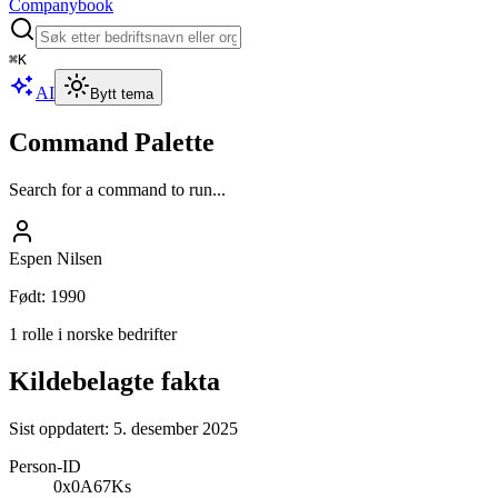
Companybook
⌘
K
AI
Bytt tema
Command Palette
Search for a command to run...
Espen Nilsen
Født
:
1990
1 rolle i norske bedrifter
Kildebelagte fakta
Sist oppdatert:
5. desember 2025
Person-ID
0x0A67Ks