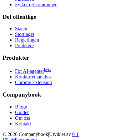
Fylker og kommuner
Det offentlige
Staten
Stortinget
Regjeringen
Politikere
Produkter
beta
For AI-agenter
Konkurrentanalyse
Chrome Extension
Companybook
Blogg
Guider
Om oss
Kontakt
©
2026
Companybook
|
Utviklet av
0-1
Vilkår
Personvern