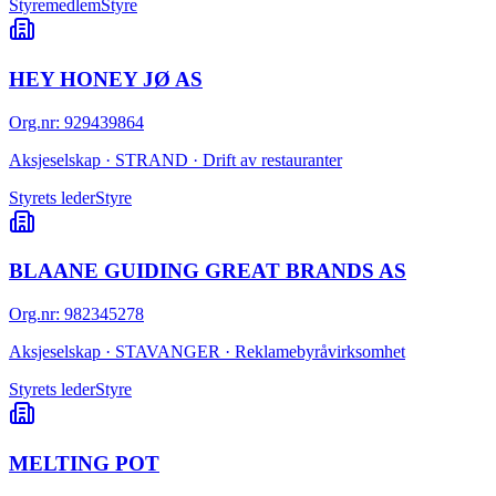
Styremedlem
Styre
HEY HONEY JØ AS
Org.nr
:
929439864
Aksjeselskap · STRAND · Drift av restauranter
Styrets leder
Styre
BLAANE GUIDING GREAT BRANDS AS
Org.nr
:
982345278
Aksjeselskap · STAVANGER · Reklamebyråvirksomhet
Styrets leder
Styre
MELTING POT