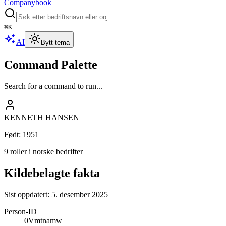
Companybook
⌘
K
AI
Bytt tema
Command Palette
Search for a command to run...
KENNETH HANSEN
Født
:
1951
9 roller i norske bedrifter
Kildebelagte fakta
Sist oppdatert:
5. desember 2025
Person-ID
0Vmtnamw