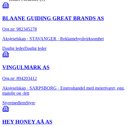
BLAANE GUIDING GREAT BRANDS AS
Org.nr
:
982345278
Aksjeselskap · STAVANGER · Reklamebyråvirksomhet
Daglig leder
Daglig leder
VINGULMARK AS
Org.nr
:
894203412
Aksjeselskap · SARPSBORG · Engroshandel med meierivarer, egg,
matolje og -fett
Styremedlem
Styre
HEY HONEY AÅ AS