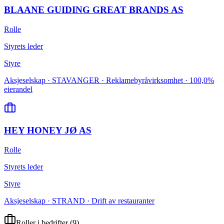
BLAANE GUIDING GREAT BRANDS AS
Rolle
Styrets leder
Styre
Aksjeselskap · STAVANGER · Reklamebyråvirksomhet · 100,0%
eierandel
HEY HONEY JØ AS
Rolle
Styrets leder
Styre
Aksjeselskap · STRAND · Drift av restauranter
Roller i bedrifter
(
9
)