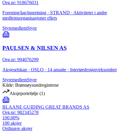
Org.nr
:
918676031
Forening/lag/innretning · STRAND · Aktiviteter i andre
medlemsorganisasjoner ellers
Styremedlem
Styre
PAULSEN & NILSEN AS
Org.nr
:
994076299
Aksjeselskap · OSLO · 14 ansatte · Interiørdesignvirksomhet
Styremedlem
Styre
Kilde: Brønnøysundregistrene
Aksjeportefølje
(
1
)
BLAANE GUIDING GREAT BRANDS AS
Org.nr:
982345278
100.00
%
100
aksjer
Ordinære aksjer