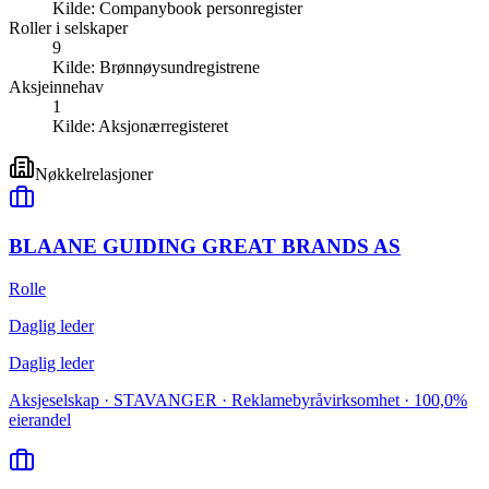
Kilde:
Companybook personregister
Roller i selskaper
9
Kilde:
Brønnøysundregistrene
Aksjeinnehav
1
Kilde:
Aksjonærregisteret
Nøkkelrelasjoner
BLAANE GUIDING GREAT BRANDS AS
Rolle
Daglig leder
Daglig leder
Aksjeselskap · STAVANGER · Reklamebyråvirksomhet · 100,0%
eierandel