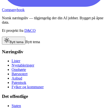
Companybook
Norsk næringsliv — tilgjengelig der din AI jobber. Bygget på åpne
data.
Et prosjekt fra
D&CO
Bytt tema
Bytt tema
Næringsliv
Lister
Nyetableringer
Opphørte
Børsnotert
Anbud
Patentsok
Fylker og kommuner
Det offentlige
Staten