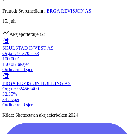
Fratrådt Styremedlem
i
ERGA REVISJON AS
15. juli
Aksjeportefølje
(
2
)
SKULSTAD INVEST AS
Org.nr:
913705173
100.00
%
150.0K
aksjer
Ordinære aksjer
ERGA REVISJON HOLDING AS
Org.nr:
924563400
32.35
%
33
aksjer
Ordinære aksjer
Kilde: Skatteetaten aksjeeierboken 2024