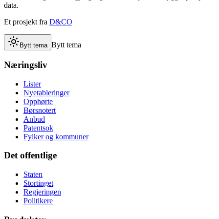
data.
Et prosjekt fra
D&CO
Bytt tema
Bytt tema
Næringsliv
Lister
Nyetableringer
Opphørte
Børsnotert
Anbud
Patentsok
Fylker og kommuner
Det offentlige
Staten
Stortinget
Regjeringen
Politikere