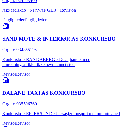
Org.nr
:
924563400
Aksjeselskap · STAVANGER · Revisjon
Daglig leder
Daglig leder
SAND MOTE & INTERIØR AS KONKURSBO
Org.nr
:
934855116
Konkursbo · RANDABERG · Detaljhandel med
innredningsartikler ikke nevnt annet sted
Revisor
Revisor
DALANE TAXI AS KONKURSBO
Org.nr
:
935596769
Konkursbo · EIGERSUND · Passasjertransport utenom rutetabell
Revisor
Revisor