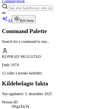
Companybook
⌘
K
AI
Bytt tema
Command Palette
Search for a command to run...
KONRAD SKULSTAD
Født
:
1974
12 roller i norske bedrifter
Kildebelagte fakta
Sist oppdatert:
5. desember 2025
Person-ID
0NgzXkTk