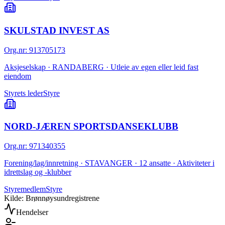
SKULSTAD INVEST AS
Org.nr
:
913705173
Aksjeselskap · RANDABERG · Utleie av egen eller leid fast
eiendom
Styrets leder
Styre
NORD-JÆREN SPORTSDANSEKLUBB
Org.nr
:
971340355
Forening/lag/innretning · STAVANGER · 12 ansatte · Aktiviteter i
idrettslag og -klubber
Styremedlem
Styre
Kilde: Brønnøysundregistrene
Hendelser