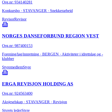
Org.nr
:
934140281
Konkursbo · STAVANGER · Snekkerarbeid
Revisor
Revisor
NORGES DANSEFORBUND REGION VEST
Org.nr
:
987400153
Forening/lag/innretning · BERGEN · Aktiviteter i idrettslag og -
klubber
Styremedlem
Styre
ERGA REVISJON HOLDING AS
Org.nr
:
924563400
Aksjeselskap · STAVANGER · Revisjon
Styrets leder
Styre