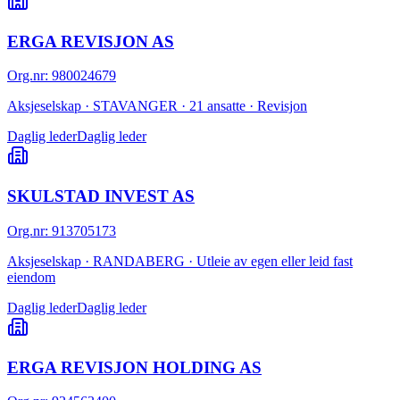
ERGA REVISJON AS
Org.nr
:
980024679
Aksjeselskap · STAVANGER · 21 ansatte · Revisjon
Daglig leder
Daglig leder
SKULSTAD INVEST AS
Org.nr
:
913705173
Aksjeselskap · RANDABERG · Utleie av egen eller leid fast
eiendom
Daglig leder
Daglig leder
ERGA REVISJON HOLDING AS