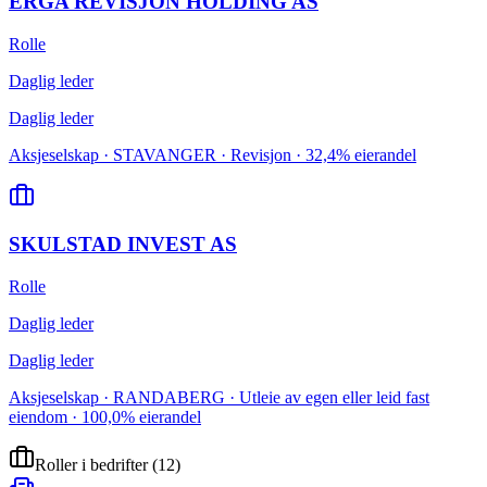
ERGA REVISJON HOLDING AS
Rolle
Daglig leder
Daglig leder
Aksjeselskap · STAVANGER · Revisjon · 32,4% eierandel
SKULSTAD INVEST AS
Rolle
Daglig leder
Daglig leder
Aksjeselskap · RANDABERG · Utleie av egen eller leid fast
eiendom · 100,0% eierandel
Roller i bedrifter
(
12
)