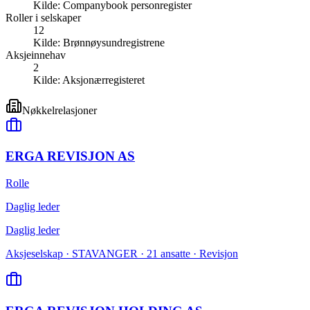
Kilde:
Companybook personregister
Roller i selskaper
12
Kilde:
Brønnøysundregistrene
Aksjeinnehav
2
Kilde:
Aksjonærregisteret
Nøkkelrelasjoner
ERGA REVISJON AS
Rolle
Daglig leder
Daglig leder
Aksjeselskap · STAVANGER · 21 ansatte · Revisjon