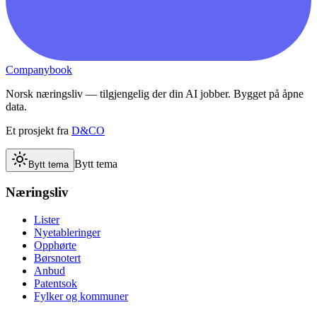
Companybook
Norsk næringsliv — tilgjengelig der din AI jobber. Bygget på åpne
data.
Et prosjekt fra
D&CO
Bytt tema
Bytt tema
Næringsliv
Lister
Nyetableringer
Opphørte
Børsnotert
Anbud
Patentsok
Fylker og kommuner