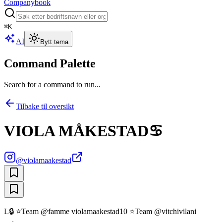
Companybook
⌘
K
AI
Bytt tema
Command Palette
Search for a command to run...
Tilbake til oversikt
VIOLA MÅKESTAD♋️
@
violamaakestad
L🔒 ⭐️Team @famme violamaakestad10 ⭐️Team @vitchivilani