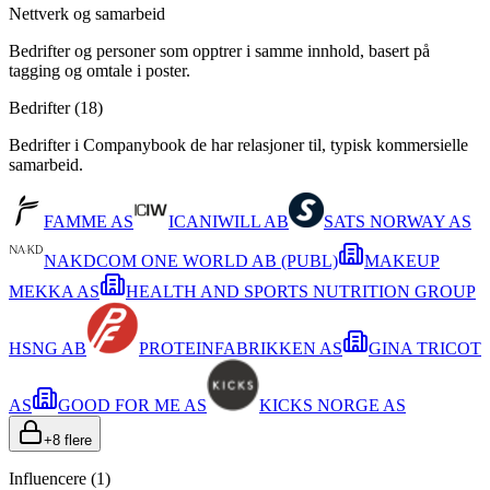
Nettverk og samarbeid
Bedrifter og personer som opptrer i samme innhold, basert på
tagging og omtale i poster.
Bedrifter (
18
)
Bedrifter i Companybook de har relasjoner til, typisk kommersielle
samarbeid.
FAMME AS
ICANIWILL AB
SATS NORWAY AS
NAKDCOM ONE WORLD AB (PUBL)
MAKEUP
MEKKA AS
HEALTH AND SPORTS NUTRITION GROUP
HSNG AB
PROTEINFABRIKKEN AS
GINA TRICOT
AS
GOOD FOR ME AS
KICKS NORGE AS
+
8
flere
Influencere (
1
)