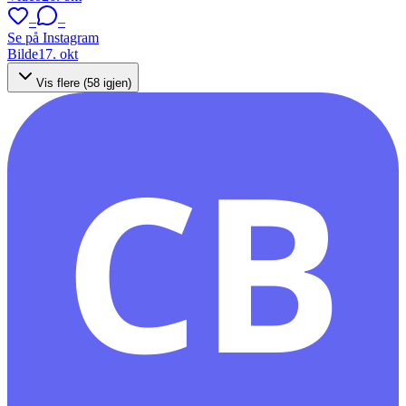
–
–
Se på Instagram
Bilde
17. okt
Vis flere (
58
igjen)
CB