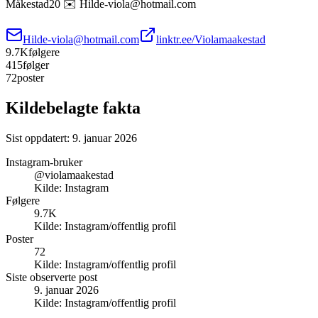
Måkestad20 ✉️ Hilde-viola@hotmail.com
Hilde-viola@hotmail.com
linktr.ee/Violamaakestad
9.7K
følgere
415
følger
72
poster
Kildebelagte fakta
Sist oppdatert:
9. januar 2026
Instagram-bruker
@violamaakestad
Kilde:
Instagram
Følgere
9.7K
Kilde:
Instagram/offentlig profil
Poster
72
Kilde:
Instagram/offentlig profil
Siste observerte post
9. januar 2026
Kilde:
Instagram/offentlig profil