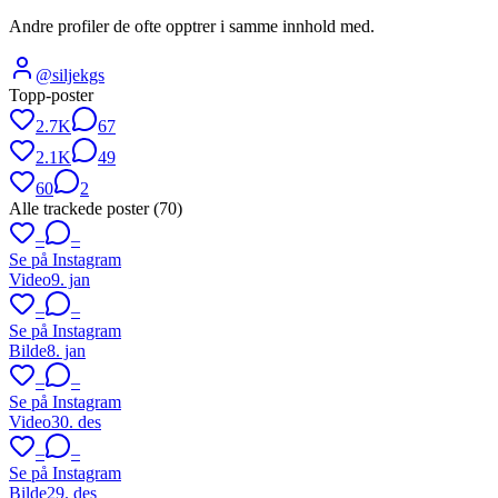
Andre profiler de ofte opptrer i samme innhold med.
@
siljekgs
Topp-poster
2.7K
67
2.1K
49
60
2
Alle trackede poster (
70
)
–
–
Se på Instagram
Video
9. jan
–
–
Se på Instagram
Bilde
8. jan
–
–
Se på Instagram
Video
30. des
–
–
Se på Instagram
Bilde
29. des