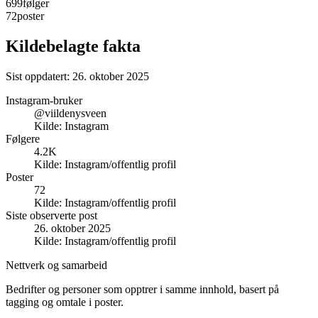
699
følger
72
poster
Kildebelagte fakta
Sist oppdatert:
26. oktober 2025
Instagram-bruker
@viildenysveen
Kilde:
Instagram
Følgere
4.2K
Kilde:
Instagram/offentlig profil
Poster
72
Kilde:
Instagram/offentlig profil
Siste observerte post
26. oktober 2025
Kilde:
Instagram/offentlig profil
Nettverk og samarbeid
Bedrifter og personer som opptrer i samme innhold, basert på
tagging og omtale i poster.