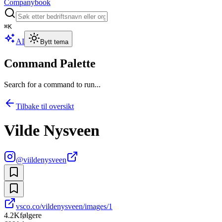
Companybook
⌘
K
AI
Bytt tema
Command Palette
Search for a command to run...
Tilbake til oversikt
Vilde Nysveen
@
viildenysveen
vsco.co/vildenysveen/images/1
4.2K
følgere