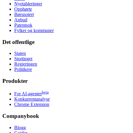
Nyetableringer
Opphørte
Børsnotert
Anbud
Patentsok
Fylker og kommuner
Det offentlige
Staten
Stortinget
Regjeringen
Politikere
Produkter
beta
For AI-agenter
Konkurrentanalyse
Chrome Extension
Companybook
Blogg
Guider