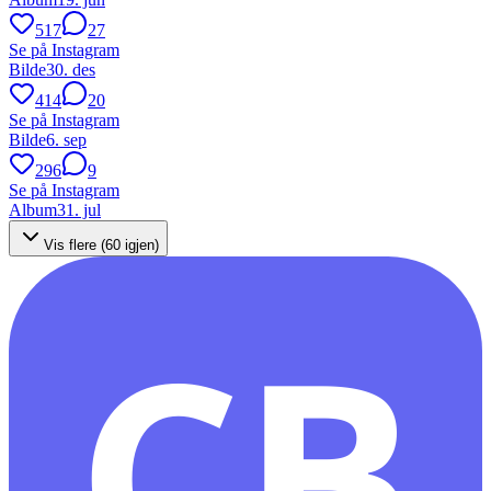
517
27
Se på Instagram
Bilde
30. des
414
20
Se på Instagram
Bilde
6. sep
296
9
Se på Instagram
Album
31. jul
Vis flere (
60
igjen)
CB