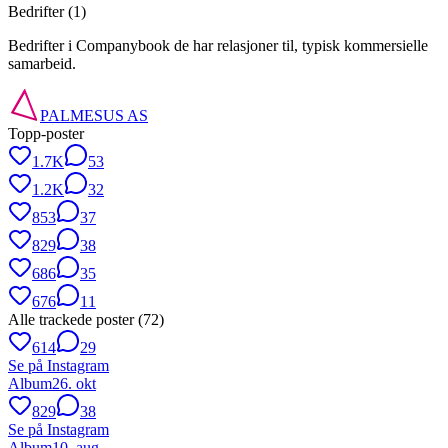
Bedrifter (
1
)
Bedrifter i Companybook de har relasjoner til, typisk kommersielle
samarbeid.
PALMESUS AS
Topp-poster
1.7K
53
1.2K
32
853
37
829
38
686
35
676
11
Alle trackede poster (
72
)
614
29
Se på Instagram
Album
26. okt
829
38
Se på Instagram
Album
10. aug