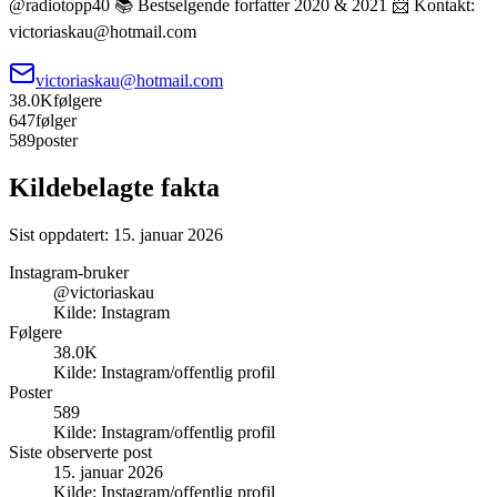
@radiotopp40 📚 Bestselgende forfatter 2020 & 2021 📨 Kontakt:
victoriaskau@hotmail.com
victoriaskau@hotmail.com
38.0K
følgere
647
følger
589
poster
Kildebelagte fakta
Sist oppdatert:
15. januar 2026
Instagram-bruker
@victoriaskau
Kilde:
Instagram
Følgere
38.0K
Kilde:
Instagram/offentlig profil
Poster
589
Kilde:
Instagram/offentlig profil
Siste observerte post
15. januar 2026
Kilde:
Instagram/offentlig profil