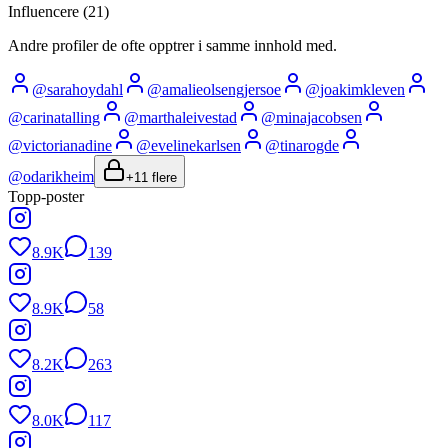
Influencere (
21
)
Andre profiler de ofte opptrer i samme innhold med.
@
sarahoydahl
@
amalieolsengjersoe
@
joakimkleven
@
carinatalling
@
marthaleivestad
@
minajacobsen
@
victorianadine
@
evelinekarlsen
@
tinarogde
@
odarikheim
+
11
flere
Topp-poster
8.9K
139
8.9K
58
8.2K
263
8.0K
117