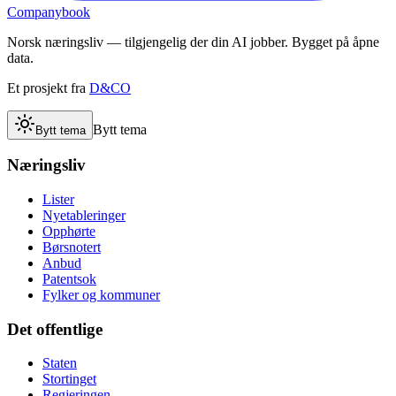
Companybook
Norsk næringsliv — tilgjengelig der din AI jobber. Bygget på åpne
data.
Et prosjekt fra
D&CO
Bytt tema
Bytt tema
Næringsliv
Lister
Nyetableringer
Opphørte
Børsnotert
Anbud
Patentsok
Fylker og kommuner
Det offentlige
Staten
Stortinget
Regjeringen