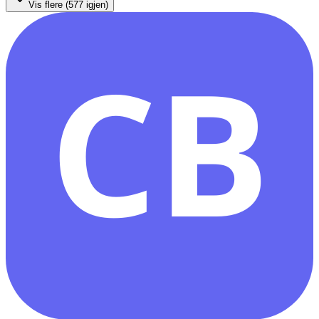
Vis flere (
577
igjen)
CB