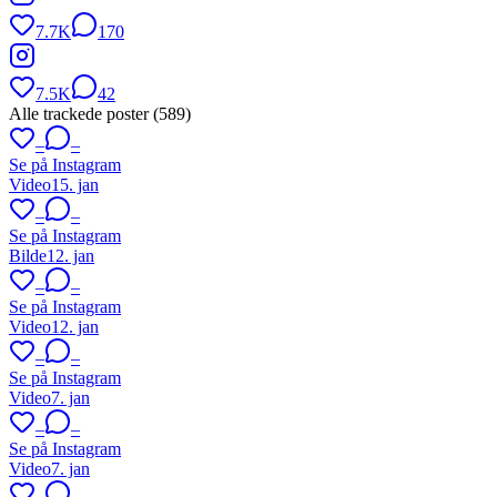
7.7K
170
7.5K
42
Alle trackede poster (
589
)
–
–
Se på Instagram
Video
15. jan
–
–
Se på Instagram
Bilde
12. jan
–
–
Se på Instagram
Video
12. jan
–
–
Se på Instagram
Video
7. jan
–
–
Se på Instagram
Video
7. jan