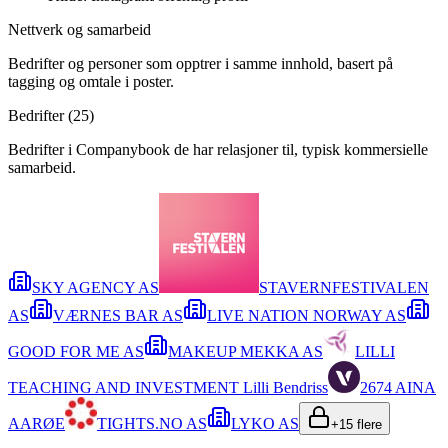
Nettverk og samarbeid
Bedrifter og personer som opptrer i samme innhold, basert på
tagging og omtale i poster.
Bedrifter (
25
)
Bedrifter i Companybook de har relasjoner til, typisk kommersielle
samarbeid.
SKY AGENCY AS
STAVERNFESTIVALEN
AS
VÆRNES BAR AS
LIVE NATION NORWAY AS
GOOD FOR ME AS
MAKEUP MEKKA AS
LILLI
TEACHING AND INVESTMENT Lilli Bendriss
2674 AINA
AARØE
TIGHTS.NO AS
LYKO AS
+
15
flere