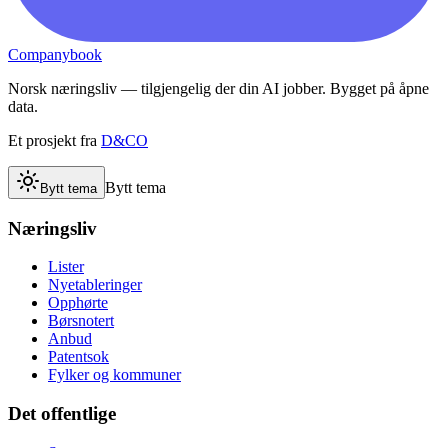
Companybook
Norsk næringsliv — tilgjengelig der din AI jobber. Bygget på åpne
data.
Et prosjekt fra
D&CO
Bytt tema
Bytt tema
Næringsliv
Lister
Nyetableringer
Opphørte
Børsnotert
Anbud
Patentsok
Fylker og kommuner
Det offentlige