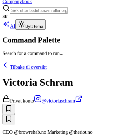
Companybook
⌘
K
AI
Bytt tema
Command Palette
Search for a command to run...
Tilbake til oversikt
Victoria Schram
Privat konto
@
victoriaschram
CEO @browrehab.no Marketing @theriot.no