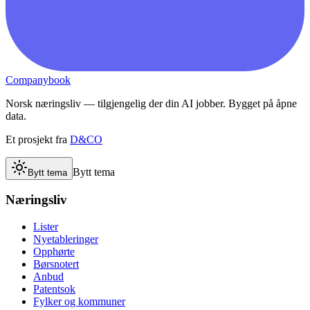
Companybook
Norsk næringsliv — tilgjengelig der din AI jobber. Bygget på åpne
data.
Et prosjekt fra
D&CO
Bytt tema
Bytt tema
Næringsliv
Lister
Nyetableringer
Opphørte
Børsnotert
Anbud
Patentsok
Fylker og kommuner