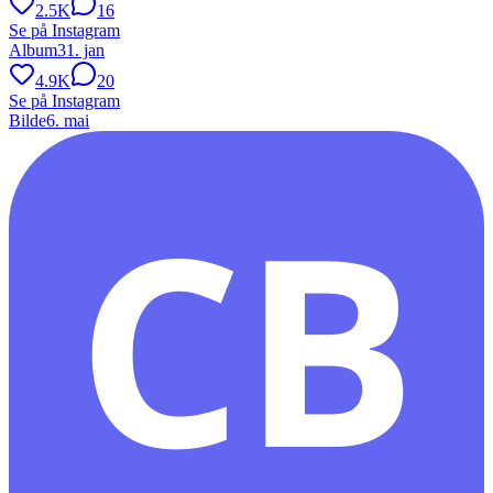
2.5K
16
Se på Instagram
Album
31. jan
4.9K
20
Se på Instagram
Bilde
6. mai
CB