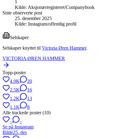
1
Kilde:
Aksjonærregisteret/Companybook
Siste observerte post
25. desember 2025
Kilde:
Instagram/offentlig profil
Selskaper
Selskaper knyttet til
Victoria Øren Hammer
.
VICTORIA ØREN HAMMER
Topp-poster
4.9K
20
2.5K
16
1.2K
13
1.1K
8
Alle trackede poster (
10
)
–
–
Se på Instagram
Bilde
25. des