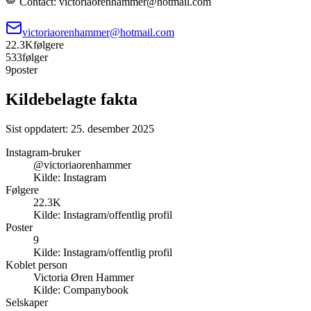
🪽 Contact: victoriaorenhammer@hotmail.com
victoriaorenhammer@hotmail.com
22.3K
følgere
533
følger
9
poster
Kildebelagte fakta
Sist oppdatert:
25. desember 2025
Instagram-bruker
@victoriaorenhammer
Kilde:
Instagram
Følgere
22.3K
Kilde:
Instagram/offentlig profil
Poster
9
Kilde:
Instagram/offentlig profil
Koblet person
Victoria Øren Hammer
Kilde:
Companybook
Selskaper