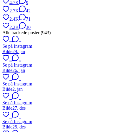
4.7K
9
2.7K
42
2.4K
71
2.2K
30
Alle trackede poster (
943
)
–
–
Se på Instagram
Bilde
29. jan
–
–
Se på Instagram
Bilde
26. jan
–
–
Se på Instagram
Bilde
2. jan
–
–
Se på Instagram
Bilde
27. des
–
–
Se på Instagram
Bilde
25. des