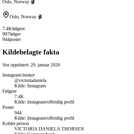
Oslo, Norway 🩰
Oslo, Norway 🩰
7.4K
følgere
997
følger
944
poster
Kildebelagte fakta
Sist oppdatert:
29. januar 2026
Instagram-bruker
@victoriadaniela
Kilde:
Instagram
Følgere
7.4K
Kilde:
Instagram/offentlig profil
Poster
944
Kilde:
Instagram/offentlig profil
Koblet person
VICTORIA DANIELA THORSEN