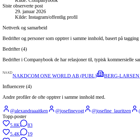
Kilde:
Companybook
Siste observerte post
29. januar 2026
Kilde:
Instagram/offentlig profil
Nettverk og samarbeid
Bedrifter og personer som opptrer i samme innhold, basert på tagging 
Bedrifter (
4
)
Bedrifter i Companybook de har relasjoner til, typisk kommersielle s
NAKDCOM ONE WORLD AB (PUBL)
BERG-LARSEN
Influencere (
4
)
Andre profiler de ofte opptrer i samme innhold med.
@
alexandraaaitken
@
josefinevogt
@
josefine_lauritzen
Topp-poster
5.8K
83
5.4K
19