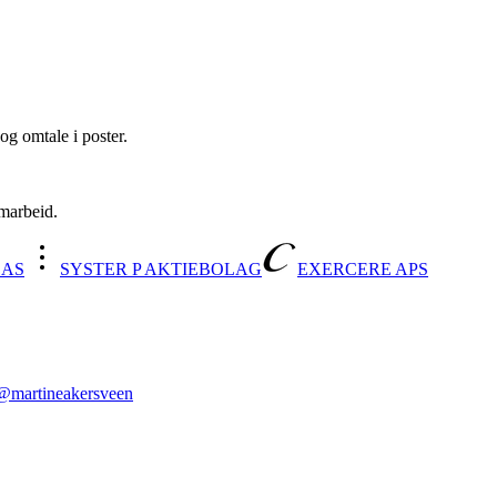
og omtale i poster.
amarbeid.
 AS
SYSTER P AKTIEBOLAG
EXERCERE APS
@
martineakersveen