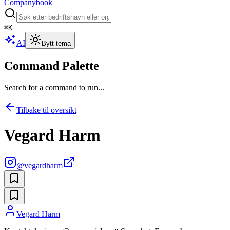
Companybook
⌘
K
AI
Bytt tema
Command Palette
Search for a command to run...
Tilbake til oversikt
Vegard Harm
@
vegardharm
Vegard Harm