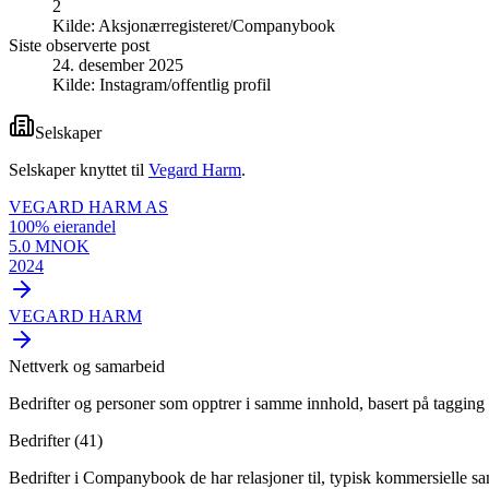
2
Kilde:
Aksjonærregisteret/Companybook
Siste observerte post
24. desember 2025
Kilde:
Instagram/offentlig profil
Selskaper
Selskaper knyttet til
Vegard Harm
.
VEGARD HARM AS
100
% eierandel
5.0 MNOK
2024
VEGARD HARM
Nettverk og samarbeid
Bedrifter og personer som opptrer i samme innhold, basert på tagging 
Bedrifter (
41
)
Bedrifter i Companybook de har relasjoner til, typisk kommersielle s