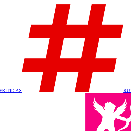
FRITID AS
RU