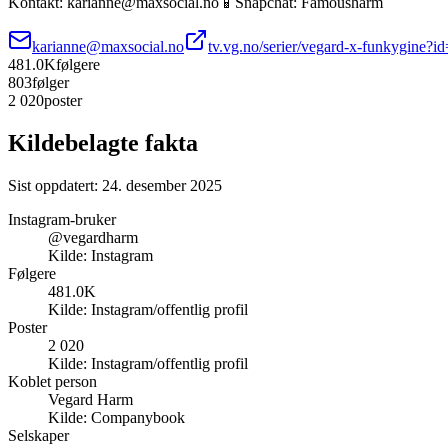
Kontakt: karianne@maxsocial.no📱Snapchat: Famousharm
karianne@maxsocial.no
tv.vg.no/serier/vegard-x-funkygine?
481.0K
følgere
803
følger
2 020
poster
Kildebelagte fakta
Sist oppdatert:
24. desember 2025
Instagram-bruker
@vegardharm
Kilde:
Instagram
Følgere
481.0K
Kilde:
Instagram/offentlig profil
Poster
2 020
Kilde:
Instagram/offentlig profil
Koblet person
Vegard Harm
Kilde:
Companybook
Selskaper