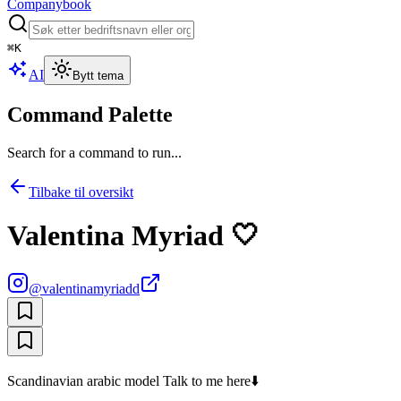
Companybook
⌘
K
AI
Bytt tema
Command Palette
Search for a command to run...
Tilbake til oversikt
Valentina Myriad 🤍
@
valentinamyriadd
Scandinavian arabic model Talk to me here⬇️