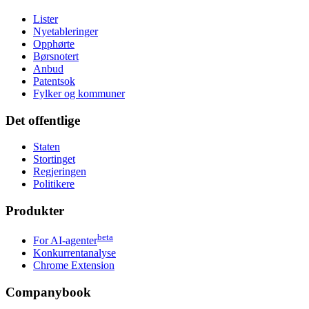
Lister
Nyetableringer
Opphørte
Børsnotert
Anbud
Patentsok
Fylker og kommuner
Det offentlige
Staten
Stortinget
Regjeringen
Politikere
Produkter
beta
For AI-agenter
Konkurrentanalyse
Chrome Extension
Companybook