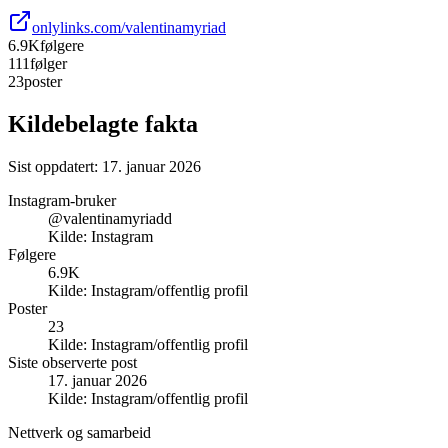
onlylinks.com/valentinamyriad
6.9K
følgere
111
følger
23
poster
Kildebelagte fakta
Sist oppdatert:
17. januar 2026
Instagram-bruker
@valentinamyriadd
Kilde:
Instagram
Følgere
6.9K
Kilde:
Instagram/offentlig profil
Poster
23
Kilde:
Instagram/offentlig profil
Siste observerte post
17. januar 2026
Kilde:
Instagram/offentlig profil
Nettverk og samarbeid