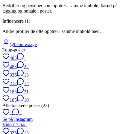
Bedrifter og personer som opptrer i samme innhold, basert på
tagging og omtale i poster.
Influencere (
1
)
Andre profiler de ofte opptrer i samme innhold med.
@
henniwaage
Topp-poster
483
–
483
22
336
13
212
14
185
21
185
10
Alle trackede poster (
23
)
–
–
Se på Instagram
Video
17. jan
336
13