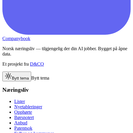
Companybook
Norsk næringsliv — tilgjengelig der din AI jobber. Bygget på åpne
data.
Et prosjekt fra
D&CO
Bytt tema
Bytt tema
Næringsliv
Lister
Nyetableringer
Opphørte
Børsnotert
Anbud
Patentsok