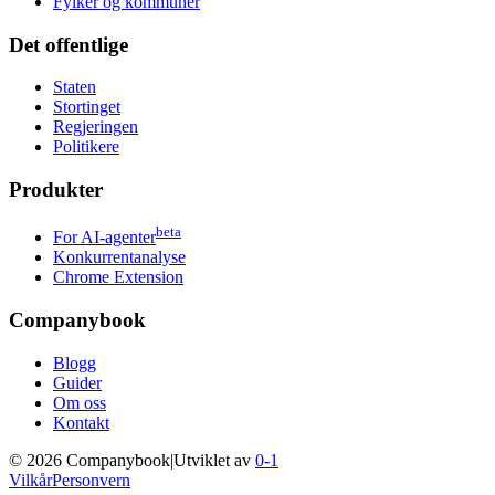
Fylker og kommuner
Det offentlige
Staten
Stortinget
Regjeringen
Politikere
Produkter
beta
For AI-agenter
Konkurrentanalyse
Chrome Extension
Companybook
Blogg
Guider
Om oss
Kontakt
©
2026
Companybook
|
Utviklet av
0-1
Vilkår
Personvern