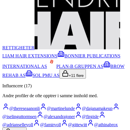
RETTIGHETER
LIAM HAIR EXTENSIONS
BONNIER PUBLICATIONS
INTERNATIONAL AS
PLAN-B GRUPPEN AS
BROW
REHAB AS
SOL PMU AS
+
11
flere
Influencere (
17
)
Andre profiler de ofte opptrer i samme innhold med.
@
thereseaanonli
@
martinelunde
@
dajanamakeup
@
iselinguttormsen
@
alexandrajoner
@
firgisle
@
adriansellevoll
@
famirvoll
@
gittewitt
@
athinabrox