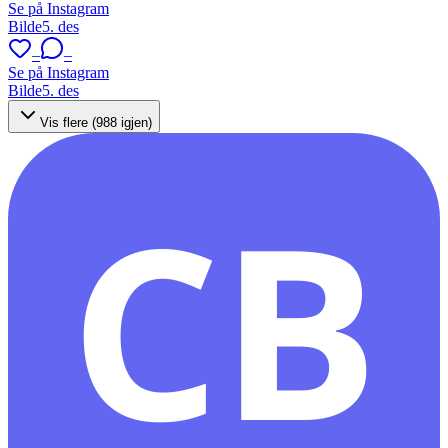
Se på Instagram
Bilde
5. des
–
–
Se på Instagram
Bilde
5. des
Vis flere (
988
igjen)
CB