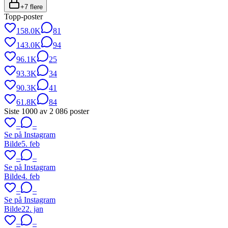
+
7
flere
Topp-poster
158.0K
81
143.0K
94
96.1K
25
93.3K
34
90.3K
41
61.8K
84
Siste
1000
av
2 086
poster
–
–
Se på Instagram
Bilde
5. feb
–
–
Se på Instagram
Bilde
4. feb
–
–
Se på Instagram
Bilde
22. jan
–
–