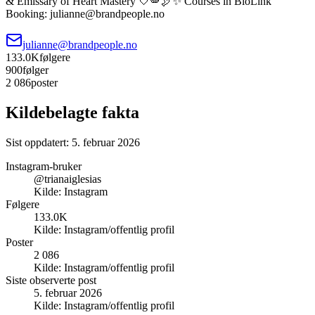
& Emissary of Heart Mastery 🤍🪽🕊✨ Courses in BioLink
Booking: julianne@brandpeople.no
julianne@brandpeople.no
133.0K
følgere
900
følger
2 086
poster
Kildebelagte fakta
Sist oppdatert:
5. februar 2026
Instagram-bruker
@trianaiglesias
Kilde:
Instagram
Følgere
133.0K
Kilde:
Instagram/offentlig profil
Poster
2 086
Kilde:
Instagram/offentlig profil
Siste observerte post
5. februar 2026
Kilde:
Instagram/offentlig profil