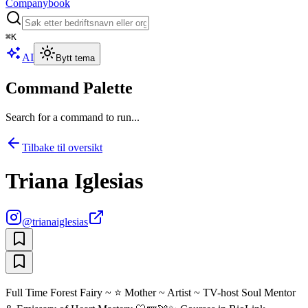
Companybook
⌘
K
AI
Bytt tema
Command Palette
Search for a command to run...
Tilbake til oversikt
Triana Iglesias
@
trianaiglesias
Full Time Forest Fairy ~ ⭐️ Mother ~ Artist ~ TV-host Soul Mentor