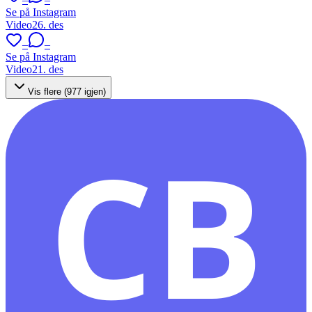
Se på Instagram
Video
26. des
–
–
Se på Instagram
Video
21. des
Vis flere (
977
igjen)
CB