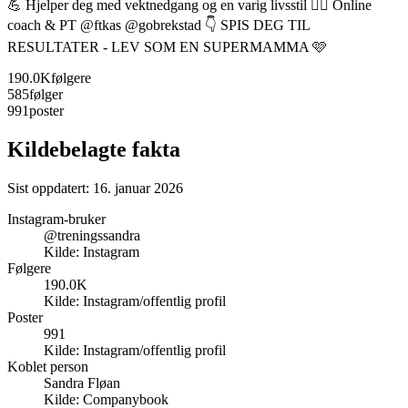
💪 Hjelper deg med vektnedgang og en varig livsstil 🏋️‍♀️ Online
coach & PT @ftkas @gobrekstad 👇 SPIS DEG TIL
RESULTATER - LEV SOM EN SUPERMAMMA 🩷
190.0K
følgere
585
følger
991
poster
Kildebelagte fakta
Sist oppdatert:
16. januar 2026
Instagram-bruker
@treningssandra
Kilde:
Instagram
Følgere
190.0K
Kilde:
Instagram/offentlig profil
Poster
991
Kilde:
Instagram/offentlig profil
Koblet person
Sandra Fløan
Kilde:
Companybook