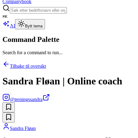
Companybook
⌘
K
AI
Bytt tema
Command Palette
Search for a command to run...
Tilbake til oversikt
Sandra Fløan | Online coach
@
treningssandra
Sandra Fløan