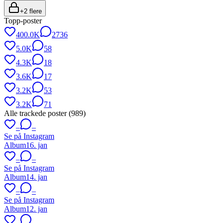
+
2
flere
Topp-poster
400.0K
2736
5.0K
58
4.3K
18
3.6K
17
3.2K
53
3.2K
71
Alle trackede poster (
989
)
–
–
Se på Instagram
Album
16. jan
–
–
Se på Instagram
Album
14. jan
–
–
Se på Instagram
Album
12. jan
–
–