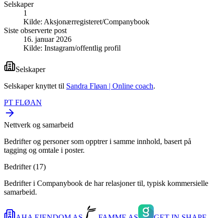
Selskaper
1
Kilde:
Aksjonærregisteret/Companybook
Siste observerte post
16. januar 2026
Kilde:
Instagram/offentlig profil
Selskaper
Selskaper knyttet til
Sandra Fløan | Online coach
.
PT FLØAN
Nettverk og samarbeid
Bedrifter og personer som opptrer i samme innhold, basert på
tagging og omtale i poster.
Bedrifter (
17
)
Bedrifter i Companybook de har relasjoner til, typisk kommersielle
samarbeid.
AHA EIENDOM AS
FAMME AS
GET IN SHAPE