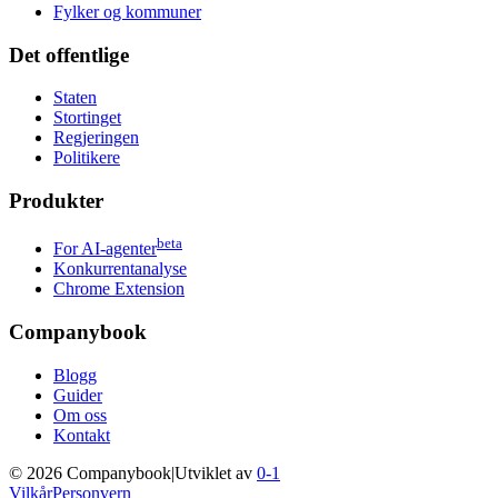
Fylker og kommuner
Det offentlige
Staten
Stortinget
Regjeringen
Politikere
Produkter
beta
For AI-agenter
Konkurrentanalyse
Chrome Extension
Companybook
Blogg
Guider
Om oss
Kontakt
©
2026
Companybook
|
Utviklet av
0-1
Vilkår
Personvern