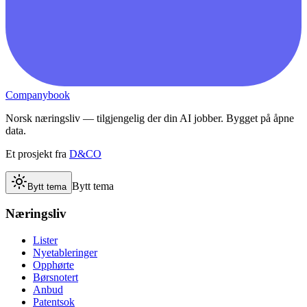
Companybook
Norsk næringsliv — tilgjengelig der din AI jobber. Bygget på åpne
data.
Et prosjekt fra
D&CO
Bytt tema
Bytt tema
Næringsliv
Lister
Nyetableringer
Opphørte
Børsnotert
Anbud
Patentsok