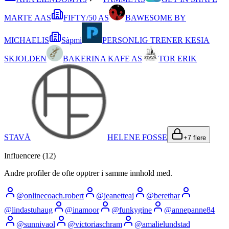
MARTE AAS
FIFTY/50 AS
BAWESOME BY
MICHAELIS
Sàpmi
PERSONLIG TRENER KESIA
SKJOLDEN
BAKERINA KAFE AS
TOR ERIK
STAVÅ
HELENE FOSSE
+
7
flere
Influencere (
12
)
Andre profiler de ofte opptrer i samme innhold med.
@
onlinecoach.robert
@
jeanetteaj
@
berethar
@
lindastuhaug
@
inamoor
@
funkygine
@
annepanne84
@
sunnivaol
@
victoriaschram
@
amalielundstad