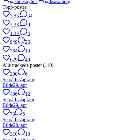
@
stinesnyhus
@
lisasalberg
Topp-poster
3.5K
34
2.3K
0
1.3K
4
949
26
764
19
679
40
Alle trackede poster (
110
)
200
6
Se på Instagram
Bilde
29. apr
486
12
Se på Instagram
Bilde
29. apr
73
5
Se på Instagram
Bilde
28. apr
310
18
Se på Instagram