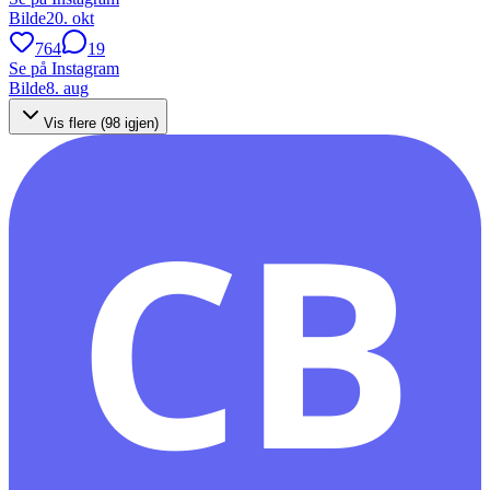
Bilde
20. okt
764
19
Se på Instagram
Bilde
8. aug
Vis flere (
98
igjen)
CB