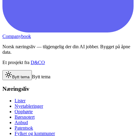
Companybook
Norsk næringsliv — tilgjengelig der din AI jobber. Bygget på åpne
data.
Et prosjekt fra
D&CO
Bytt tema
Bytt tema
Næringsliv
Lister
Nyetableringer
Opphørte
Børsnotert
Anbud
Patentsok
Fylker og kommuner