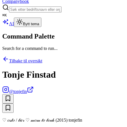
Companybook
⌘
K
AI
Bytt tema
Command Palette
Search for a command to run...
Tilbake til oversikt
Tonje Finstad
@
tonjefin
♡ 𝑜𝓈𝓁𝑜 / 𝓁𝒾𝑒𝓇 ♡ 𝓂𝑜𝓂 𝓉𝑜 𝓁𝑒𝒶𝒽 (2015) tonjefin