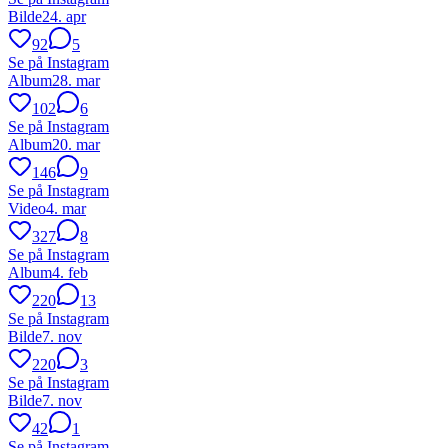
Bilde
24. apr
92
5
Se på Instagram
Album
28. mar
102
6
Se på Instagram
Album
20. mar
146
9
Se på Instagram
Video
4. mar
327
8
Se på Instagram
Album
4. feb
220
13
Se på Instagram
Bilde
7. nov
220
3
Se på Instagram
Bilde
7. nov
42
1
Se på Instagram