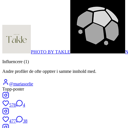
PHOTO BY TAKLE
Influencere (
1
)
Andre profiler de ofte opptrer i samme innhold med.
@
mariasorlie
Topp-poster
578
4
477
38