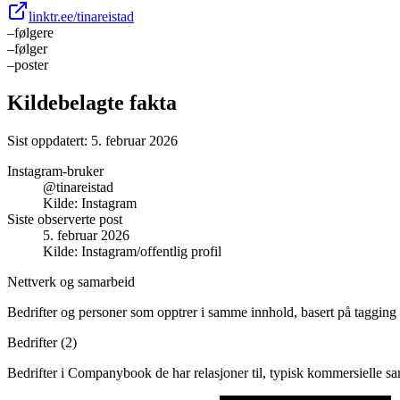
linktr.ee/tinareistad
–
følgere
–
følger
–
poster
Kildebelagte fakta
Sist oppdatert:
5. februar 2026
Instagram-bruker
@tinareistad
Kilde:
Instagram
Siste observerte post
5. februar 2026
Kilde:
Instagram/offentlig profil
Nettverk og samarbeid
Bedrifter og personer som opptrer i samme innhold, basert på tagging 
Bedrifter (
2
)
Bedrifter i Companybook de har relasjoner til, typisk kommersielle s