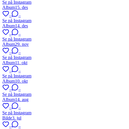
Se på Instagram
Album
15. des
–
–
Se på Instagram
Album
14. des
–
–
Se på Instagram
Album
29. nov
–
–
Se på Instagram
Album
11. okt
–
–
Se på Instagram
Album
10. okt
–
–
Se på Instagram
Album
14. aug
–
–
Se på Instagram
Bilde
3. jul
–
–