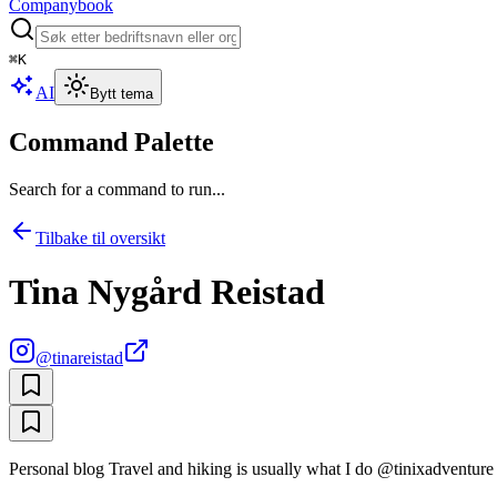
Companybook
⌘
K
AI
Bytt tema
Command Palette
Search for a command to run...
Tilbake til oversikt
Tina Nygård Reistad
@
tinareistad
Personal blog Travel and hiking is usually what I do @tinixadventure li