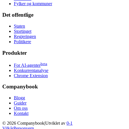
Fylker og kommuner
Det offentlige
Staten
Stortinget
Regjeringen
Politikere
Produkter
beta
For AI-agenter
Konkurrentanalyse
Chrome Extension
Companybook
Blogg
Guider
Om oss
Kontakt
©
2026
Companybook
|
Utviklet av
0-1
Vilkår
Personvern