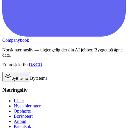
Companybook
Norsk næringsliv — tilgjengelig der din AI jobber. Bygget på åpne
data.
Et prosjekt fra
D&CO
Bytt tema
Bytt tema
Næringsliv
Lister
Nyetableringer
Opphørte
Børsnotert
Anbud
Patentsok