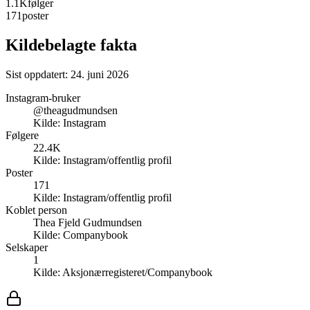
1.1K
følger
171
poster
Kildebelagte fakta
Sist oppdatert:
24. juni 2026
Instagram-bruker
@theagudmundsen
Kilde:
Instagram
Følgere
22.4K
Kilde:
Instagram/offentlig profil
Poster
171
Kilde:
Instagram/offentlig profil
Koblet person
Thea Fjeld Gudmundsen
Kilde:
Companybook
Selskaper
1
Kilde:
Aksjonærregisteret/Companybook