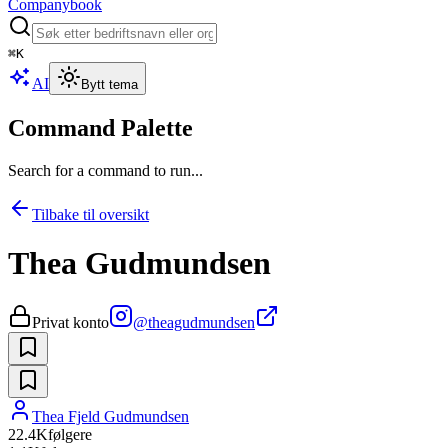
Companybook
⌘
K
AI
Bytt tema
Command Palette
Search for a command to run...
Tilbake til oversikt
Thea Gudmundsen
Privat konto
@
theagudmundsen
Thea Fjeld Gudmundsen
22.4K
følgere