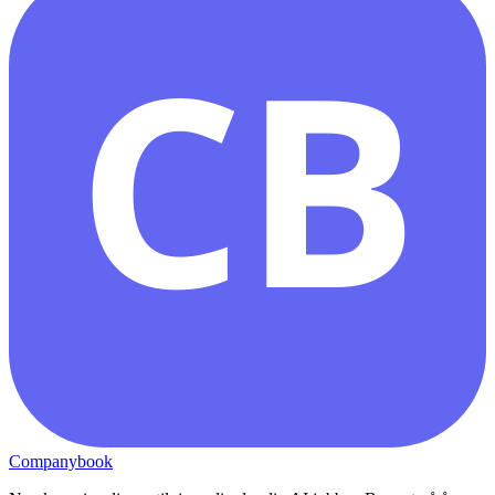
CB
Companybook