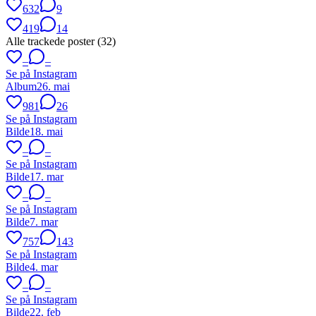
632
9
419
14
Alle trackede poster (
32
)
–
–
Se på Instagram
Album
26. mai
981
26
Se på Instagram
Bilde
18. mai
–
–
Se på Instagram
Bilde
17. mar
–
–
Se på Instagram
Bilde
7. mar
757
143
Se på Instagram
Bilde
4. mar
–
–
Se på Instagram
Bilde
22. feb