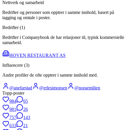
Nettverk og samarbeid
Bedrifter og personer som opptrer i samme innhold, basert på
tagging og omtale i poster.
Bedrifter (
1
)
Bedrifter i Companybook de har relasjoner til, typisk kommersielle
samarbeid.
HOVEN RESTAURANT AS
Influencere (
3
)
Andre profiler de ofte opptrer i samme innhold med.
@
anefarstad
@
erlesimonsen
@
noraemilien
Topp-poster
984
65
981
26
757
143
633
21