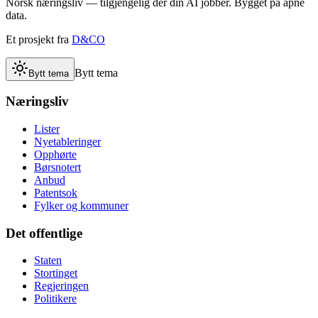
Norsk næringsliv — tilgjengelig der din AI jobber. Bygget på åpne
data.
Et prosjekt fra
D&CO
Bytt tema
Bytt tema
Næringsliv
Lister
Nyetableringer
Opphørte
Børsnotert
Anbud
Patentsok
Fylker og kommuner
Det offentlige
Staten
Stortinget
Regjeringen
Politikere