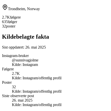
Trondheim, Norway
2.7K
følgere
635
følger
32
poster
Kildebelagte fakta
Sist oppdatert:
26. mai 2025
Instagram-bruker
@sunnivagjolme
Kilde:
Instagram
Følgere
2.7K
Kilde:
Instagram/offentlig profil
Poster
32
Kilde:
Instagram/offentlig profil
Siste observerte post
26. mai 2025
Kilde:
Instagram/offentlig profil