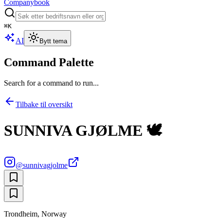
Companybook
⌘
K
AI
Bytt tema
Command Palette
Search for a command to run...
Tilbake til oversikt
SUNNIVA GJØLME 🕊
@
sunnivagjolme
Trondheim, Norway